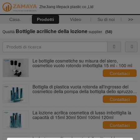
ZheJiang lifepack plastic co.,Ltd
Casa.
Prodotti
Video
Su di noi
>>
Bottiglie acriliche della lozione
Qualità
supplier.
(58)
Le bottiglie cosmetiche su misura del siero,
cosmetico vuoto rotondo imbottiglia 15 ml - 100 ml
Contattaci
Bottiglia di plastica vuota rotonda all'ingrosso del
cosmetico della pompa della bottiglia dello spruzzo
della lozione
Contattaci
La lozione acrilica cosmetica di lusso imbottiglia la
capacità di 15ml 30ml 50ml 100ml 120ml
Contattaci
La lozione acrilica glassata della pittura blu