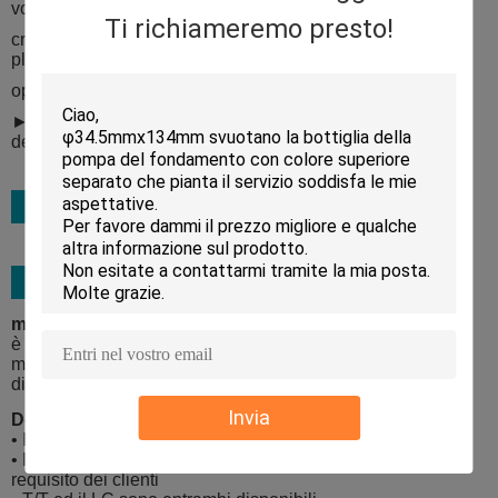
volta lo stesso importo
Ti richiameremo presto!
crema proteggente di progettazione doppia del ► da
plastica acrilica commovente
opzioni multipal disponibili della decorazione del ►
► adatto amulti-liquido come come il fondamento, siero
della lumaca, crema, lozione ecc.
materiale da imballaggio:
è legato cinque cartoni dell'esportazione di strato con i
materiali della schiuma ed il servizio extra del pallet
disponibile
Invia
Dettagli di trasporto:
• Il porto di Shanghai ed il porto di Ningbo sono suggeriti
• La CATENA DELL'OROLOGIO, CFR ed il CIF spetta al
requisito dei clienti