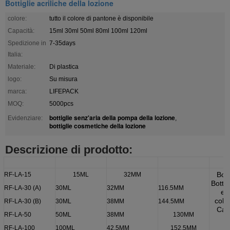
Bottiglie acriliche della lozione
colore:
tutto il colore di pantone è disponibile
Capacità:
15ml 30ml 50ml 80ml 100ml 120ml
Spedizione in
7-35days
Italia:
Materiale:
Di plastica
logo:
Su misura
marca:
LIFEPACK
MOQ:
5000pcs
bottiglie senz'aria della pompa della lozione
Evidenziare:
,
bottiglie cosmetiche della lozione
Descrizione di prodotto:
OGGETTO no.
CAPACITÀ
ALTEZZA
DIAMETRO
Mater
Bott
RF-LA-15
15ML
32MM
Bottigl
RF-LA-30 (A)
30ML
32MM
116.5MM
e i
coll
RF-LA-30 (B)
30ML
38MM
144.5MM
Cap
RF-LA-50
50ML
38MM
130MM
ac
RF-LA-100
100ML
42.5MM
152.5MM