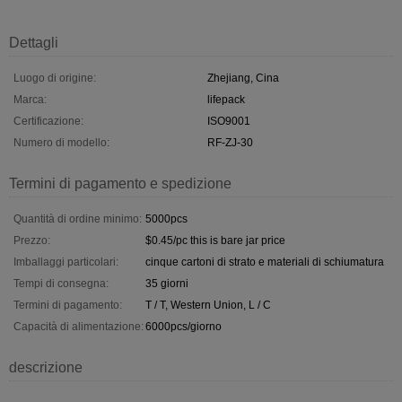
Dettagli
Luogo di origine:
Zhejiang, Cina
Marca:
lifepack
Certificazione:
ISO9001
Numero di modello:
RF-ZJ-30
Termini di pagamento e spedizione
Quantità di ordine minimo:
5000pcs
Prezzo:
$0.45/pc this is bare jar price
Imballaggi particolari:
cinque cartoni di strato e materiali di schiumatura
Tempi di consegna:
35 giorni
Termini di pagamento:
T / T, Western Union, L / C
Capacità di alimentazione:
6000pcs/giorno
descrizione