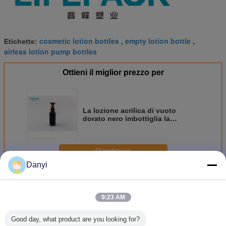
cosmetic lotion bottles
empty lotion bottle
Etichette:
,
,
airless lotion pump bottles
Ottieni il miglior prezzo per
La lozione acrilica di vuoto
dorato nero imbottiglia la
capacità doppia 100ml
Continua
Danyi
Bottiglie acriliche della lozione
Più
9:23 AM
Good day, what product are you looking for?