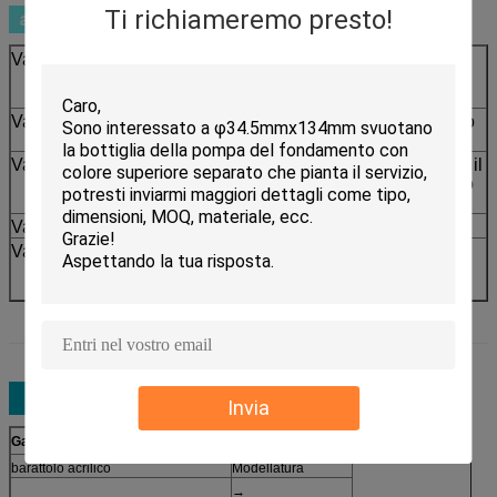
Ti richiameremo presto!
Vantaggio 1
Doppio strato esterno acrilico della bottiglia
per chiaro uso e lo sguardo di qualità
superiore
Vantaggio 2
Bottiglia interna dei pp per stabilità all'interno
di liquido
Vantaggio 3
La pompa professionale dello skincare tiene il
liquido da aria e dispensa ogni volta con uno
stesso importo
Vantaggio 4
Adatto ad usi multipli liquidi
Vantaggio 5
Scelte multiple della decorazione con
qualsiasi colore disponibile secondo il
determinato processo
Invia
Gamma di prodotti
Processo
barattolo acrilico
Modellatura
→