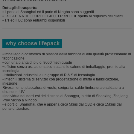
Dettagli di trasporto:
• Il porto di Shanghai ed il porto di Ningbo sono suggeriti
• La CATENA DELL'OROLOGIO, CFR ed il CIF spetta al requisito dei clienti
• T/T ed il LC sono entrambi disponibili
• imballaggio cosmetico di plastica della fabbrica di alta qualità professionale di
fabbricazione
• con una pianta di più di 8000 metri quadri
• officine senza ust, automatico-trattanti le catene di imballaggio, premio alta
tecnologia
- istallazioni industriali e un gruppo di R & S di tecnologia
• integri il sistema di servizio con progettazione di muffa e fabbricazione,
iniezione,
Rivestimento, placcatura di vuoto, serigrafia, caldo-timbratura e saldatura a
ultrasuoni UV
• individua nel nord-est del distretto di Shangyu, la città di Shaoxing, Zhejiang
Prov. vicino a Ningbo
- e porti di Shanghai, che è appena circa 5kms dal CBD e circa 15kms dal
ponte di Jiashao.