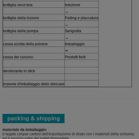
bottiglia senz'aria
Iniezione
→
bottiglia della lozione
Paiting e placcatura
→
bottiglia della pompa
Serigrafia
→
cassa sciolta della polvere
Imballaggio
⇒
cassa del cuscino
Prodotti finiti
deodorante in stick
insieme d'imballaggio dello skincare
materiale da imballaggio:
è legato cinque cartoni dell'esportazione di strato con i materiali della schiuma
ed il servizio extra del pallet disponibile