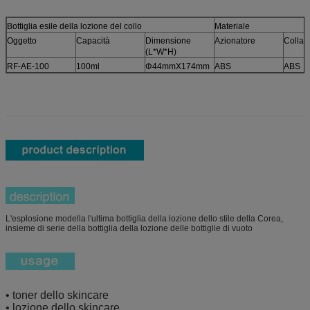
Bottiglia esile della lozione del collo
Materiale
Oggetto
Capacità
Dimensione
Azionatore
Collar
(L*W*H)
RF-AE-100
100ml
Φ44mmX174mm
ABS
ABS
L'esplosione modella l'ultima bottiglia della lozione dello stile della Corea,
insieme di serie della bottiglia della lozione delle bottiglie di vuoto
• toner dello skincare
• lozione dello skincare