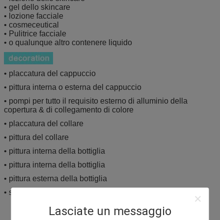
• gel dello skincare
• lozione facciale
• cosmeceutical
• Pulitrice facciale
• o qualunque altro contenere liquido
• placcatura del cappuccio
• pittura interna o esterna del cappuccio
• pompi per tutto il requisito esterno di alluminio della
copertura & di collegamento di colore
• placcatura del collare
• pittura del collare
• pittura interna della bottiglia
• pittura interna della bottiglia
• pittura esterna della bottiglia
• stampa esterna della bottiglia
Lasciate un messaggio