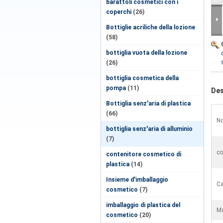
barattoli cosmetici con i
coperchi
(26)
Bottiglie acriliche della lozione
(58)
bottiglia vuota della lozione
(26)
bottiglia cosmetica della
pompa
(11)
Des
Bottiglia senz'aria di plastica
(66)
No
bottiglia senz'aria di alluminio
(7)
co
contenitore cosmetico di
plastica
(14)
Insieme d'imballaggio
Ca
cosmetico
(7)
imballaggio di plastica del
Ma
cosmetico
(20)