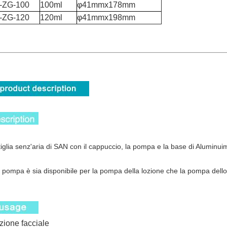
-ZG-100
100ml
φ41mmx178mm
-ZG-120
120ml
φ41mmx198mm
tiglia senz'aria di SAN con il cappuccio, la pompa e la base di Aluminu
a pompa è sia disponibile per la pompa della lozione che la pompa dell
ozione facciale