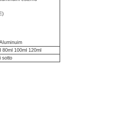
E)
a: Aluminuim
l 80ml 100ml 120ml
i sotto