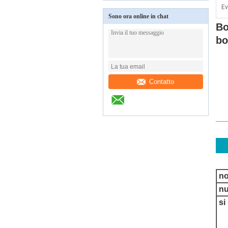
Ev
Sono ora online in chat
Bo
bo
Contatto
no
nu
si