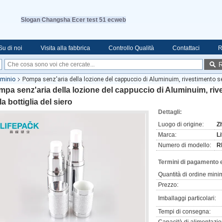
Slogan Changsha Ecer test 51 ecweb
Su di noi
Visita alla fabbrica
Controllo Qualità
Contattaci
R
R
luminio
Pompa senz'aria della lozione del cappuccio di Aluminuim, rivestimento sen
pa senz'aria della lozione del cappuccio di Aluminuim, riv
la bottiglia del siero
Dettagli:
Luogo di origine:
Z
Marca:
L
Numero di modello:
R
Termini di pagamento 
Quantità di ordine mini
Prezzo:
Imballaggi particolari:
Tempi di consegna: