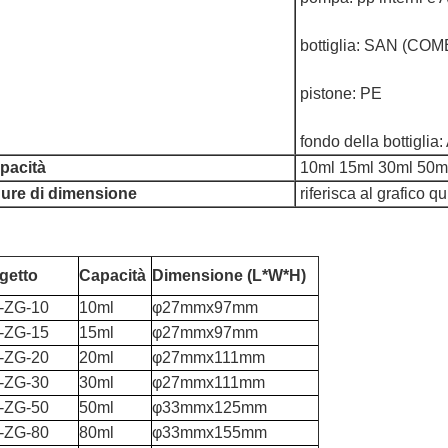
bottiglia: SAN (COM
pistone: PE
fondo della bottigli
pacità
10ml 15ml 30ml 50m
gure di dimensione
riferisca al grafico qu
getto
Capacità
Dimensione (L*W*H)
-ZG-10
10ml
φ27mmx97mm
-ZG-15
15ml
φ27mmx97mm
-ZG-20
20ml
φ27mmx111mm
-ZG-30
30ml
φ27mmx111mm
-ZG-50
50ml
φ33mmx125mm
-ZG-80
80ml
φ33mmx155mm