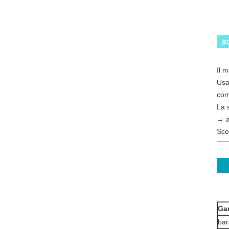
Il 
Usa
com
La 
→ ad
Sce
Ga
bar