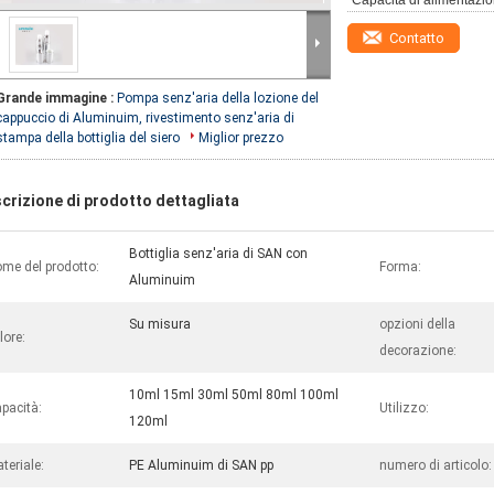
Capacità di alimentazio
Contatto
Grande immagine :
Pompa senz'aria della lozione del
cappuccio di Aluminuim, rivestimento senz'aria di
stampa della bottiglia del siero
Miglior prezzo
crizione di prodotto dettagliata
Bottiglia senz'aria di SAN con
me del prodotto:
Forma:
Aluminuim
Su misura
opzioni della
lore:
decorazione:
10ml 15ml 30ml 50ml 80ml 100ml
pacità:
Utilizzo:
120ml
teriale:
PE Aluminuim di SAN pp
numero di articolo: