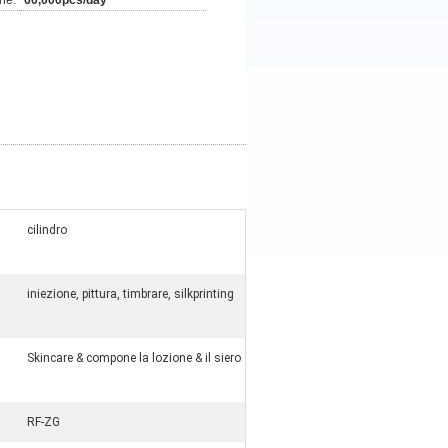
ne:
60,000pcs/day
cilindro
iniezione, pittura, timbrare, silkprinting
Skincare & compone la lozione & il siero
RF-ZG