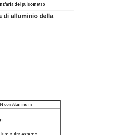
enz'aria del pulsometro
 di alluminio della
SAN con Aluminuim
im
 Aluminuim esterno