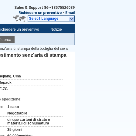
Sales & Support
86--13575526039
Richiedere un preventivo
-
Email
Select Language
ichiedere un preventivo
Notizie
icerca
z'aria di stampa della bottiglia del siero
estimento senz'aria di stampa
hejiang, Cina
ifepack
F-ZG
e spedizione:
mo:
1 caso
Negoziabile
cinque cartoni di strato e
materiali di schiumatura
35 giorni