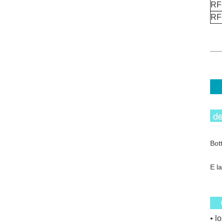
RF
RF
Bot
E l
• l