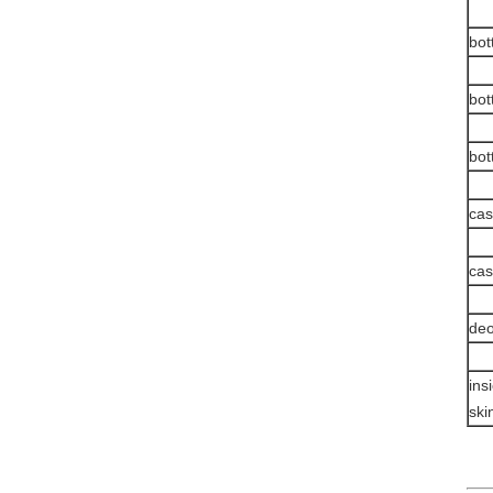
bot
bot
bot
cas
cas
deo
ins
ski