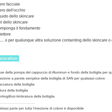
iero facciale
iero dell'occhio
quido dello skincare
el dello skincare
omponga il fondamento
niettore
....... o per qualunque altra soluzione containting dello skincare o 
ase della pompa del cappuccio di Aluminun e fondo della bottiglia per q
niezione a parete semplice della bottiglia di SAN per qualsiasi colore
accatura della bottiglia
ttura della bottiglia
inting&hot-timbratura della bottiglia
...................................
siasi parte per tutta l'iniezione di colore è disponibile