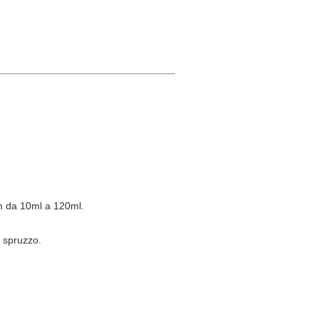
im
da 10ml a 120ml.
o spruzzo.