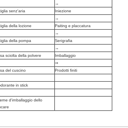
→
tiglia senz'aria
Iniezione
→
tiglia della lozione
Paiting e placcatura
→
tiglia della pompa
Serigrafia
→
sa sciolta della polvere
Imballaggio
⇒
sa del cuscino
Prodotti finiti
dorante in stick
ieme d'imballaggio dello
ncare