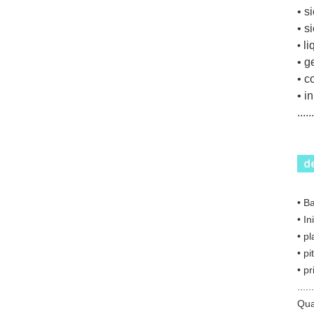
• s
• s
li
•
• g
• c
• i
...
• B
• I
• pl
• pi
• pr
......
Qual