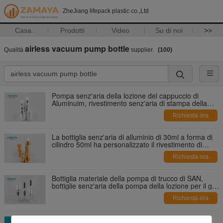
ZheJiang lifepack plastic co.,Ltd
Casa.
Prodotti
Video
Su di noi
>>
airless vacuum pump bottle
Qualità
supplier.
(100)
Pompa senz'aria della lozione del cappuccio di
Aluminuim, rivestimento senz'aria di stampa della
bottiglia del siero
Richiesta ora
La bottiglia senz'aria di alluminio di 30ml a forma di
cilindro 50ml ha personalizzato il rivestimento di
colore
Richiesta ora
Bottiglia materiale della pompa di trucco di SAN,
bottiglie senz'aria della pompa della lozione per il gel
cosmetico
Richiesta ora
Rivestimento cosmetico senz'aria leggero del