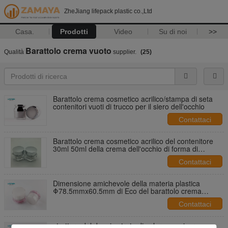
ZheJiang lifepack plastic co.,Ltd
Casa.
Prodotti
Video
Su di noi
>>
Barattolo crema vuoto
Qualità
supplier.
(25)
Barattolo crema cosmetico acrilico/stampa di seta
contenitori vuoti di trucco per il siero dell'occhio
Contattaci
Barattolo crema cosmetico acrilico del contenitore
30ml 50ml della crema dell'occhio di forma di
esagono
Contattaci
Dimensione amichevole della materia plastica
Φ78.5mmx60.5mm di Eco del barattolo crema
acrilico coreano di stile
Contattaci
struttura del doppio strato di colore su misura