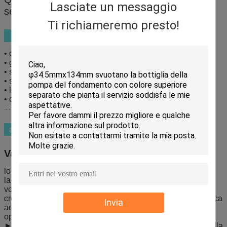
Lasciate un messaggio
senz'aria.
Ti richiameremo presto!
• crema dello skincare
• gel della maschera
• siero facciale
• siero dell'occhio
• lozione
• capsule di bellezza (non per medicina)
................................................................. ecc.
Vantaggio del prodotto
lo strcuture senz'aria del ► non assicura crema lasciata
la funzione squeezeing della pompa del ► dispensa ogni
volta lo stesso importo
crema proteggente di progettazione doppia del ► da plastica
Invia
acrilica commovente
opzioni multipal disponibili della decorazione del ►
► adatto amulti-liquido come come il fondamento, siero della