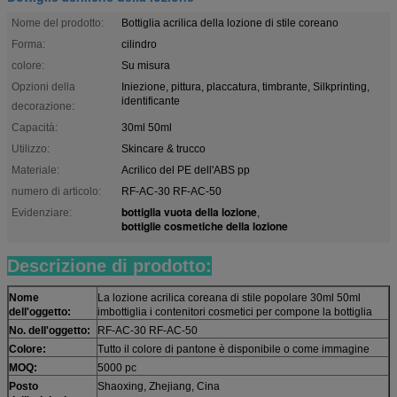
Nome del prodotto:
Bottiglia acrilica della lozione di stile coreano
Forma:
cilindro
colore:
Su misura
Opzioni della
Iniezione, pittura, placcatura, timbrante, Silkprinting,
identificante
decorazione:
Capacità:
30ml 50ml
Utilizzo:
Skincare & trucco
Materiale:
Acrilico del PE dell'ABS pp
numero di articolo:
RF-AC-30 RF-AC-50
bottiglia vuota della lozione
Evidenziare:
,
bottiglie cosmetiche della lozione
Descrizione di prodotto:
Nome
La lozione acrilica coreana di stile popolare 30ml 50ml
dell'oggetto:
imbottiglia i contenitori cosmetici per compone la bottiglia
No. dell'oggetto:
RF-AC-30 RF-AC-50
Colore:
Tutto il colore di pantone è disponibile o come immagine
MOQ:
5000 pc
Posto
Shaoxing, Zhejiang, Cina