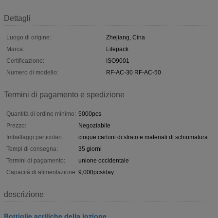
Dettagli
Luogo di origine:
Zhejiang, Cina
Marca:
Lifepack
Certificazione:
ISO9001
Numero di modello:
RF-AC-30 RF-AC-50
Termini di pagamento e spedizione
Quantità di ordine minimo:
5000pcs
Prezzo:
Negoziabile
Imballaggi particolari:
cinque cartoni di strato e materiali di schiumatura
Tempi di consegna:
35 giorni
Termini di pagamento:
unione occidentale
Capacità di alimentazione:
9,000pcs/day
descrizione
Bottiglie acriliche della lozione