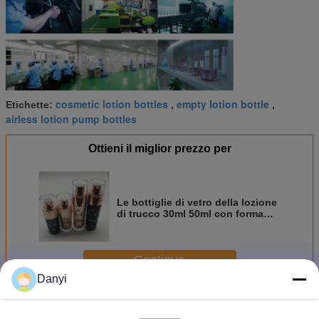
cosmetic lotion bottles
empty lotion bottle
Etichette:
,
,
airless lotion pump bottles
Ottieni il miglior prezzo per
Le bottiglie di vetro della lozione
di trucco 30ml 50ml con forma
del cilindro della pompa hanno
personalizzato il colore
Continua
Danyi
Bottiglie acriliche della lozione
Più