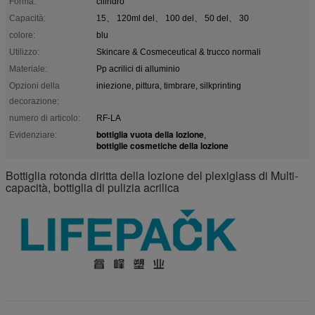
Forma:
cilindro
Capacità:
15、 120ml del、 100 del、 50 del、 30
colore:
blu
Utilizzo:
Skincare & Cosmeceutical & trucco normali
Materiale:
Pp acrilici di alluminio
Opzioni della
iniezione, pittura, timbrare, silkprinting
decorazione:
numero di articolo:
RF-LA
bottiglia vuota della lozione
Evidenziare:
,
bottiglie cosmetiche della lozione
Bottiglia rotonda diritta della lozione del plexiglass di Multi-
capacità, bottiglia di pulizia acrilica