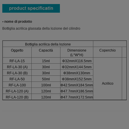
• nome di prodotto
Bottiglia acrilica glassata della lozione del cilindro
Bottiglia acrilica della lozione
Oggetto
Capacità
Dimensione
Coperchio
(L*W*H)
RF-LA-15
15ml
Φ32mmX116.5mm
RF-LA-30 (A)
30ml
Φ32mmX144.5mm
RF-LA-30 (B)
30ml
Φ38mmX130mm
RF-LA-50
50ml
Φ38mmX152.5mm
Acrilico
RF-LA-100
100ml
Φ42.5mmX184.5mm
RF-LA-120 (A)
120ml
Φ47.7mmX186.5mm
RF-LA-120 (B)
120ml
Φ47.7mmX172.5mm