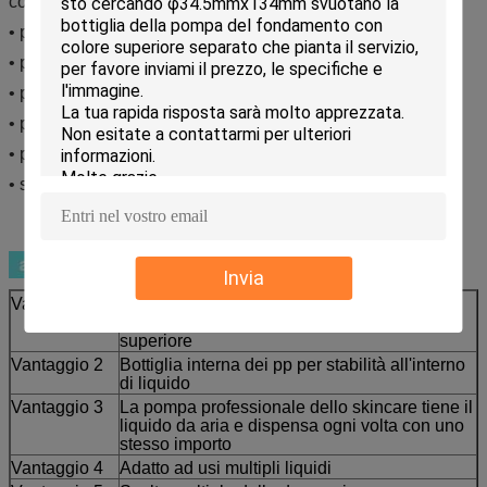
copertura & di collegamento di colore
• placcatura del collare
• pittura del collare
• pittura interna della bottiglia
• pittura interna della bottiglia
• pittura esterna della bottiglia
• stampa esterna della bottiglia
Invia
Vantaggio 1
Doppio strato esterno acrilico della bottiglia
per chiaro uso e lo sguardo di qualità
superiore
Vantaggio 2
Bottiglia interna dei pp per stabilità all'interno
di liquido
Vantaggio 3
La pompa professionale dello skincare tiene il
liquido da aria e dispensa ogni volta con uno
stesso importo
Vantaggio 4
Adatto ad usi multipli liquidi