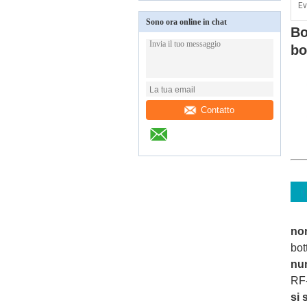
Ev
Sono ora online in chat
Bo
bo
Contatto
no
bot
nu
RF
si 