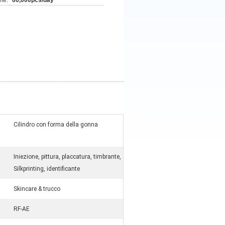
ne:
60,000pcs/day
Cilindro con forma della gonna
Iniezione, pittura, placcatura, timbrante,
Silkprinting, identificante
Skincare & trucco
RF-AE