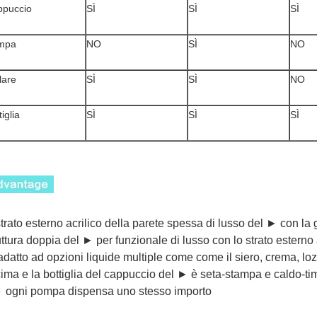
ppuccio
SÌ
SÌ
SÌ
mpa
NO
SÌ
NO
lare
SÌ
SÌ
NO
tiglia
SÌ
SÌ
SÌ
strato esterno acrilico della parete spessa di lusso del ► con la
uttura doppia del ► per funzionale di lusso con lo strato esterno 
datto ad opzioni liquide multiple come come il siero, crema, lo
cima e la bottiglia del cappuccio del ► è seta-stampa e caldo-ti
► ogni pompa dispensa uno stesso importo