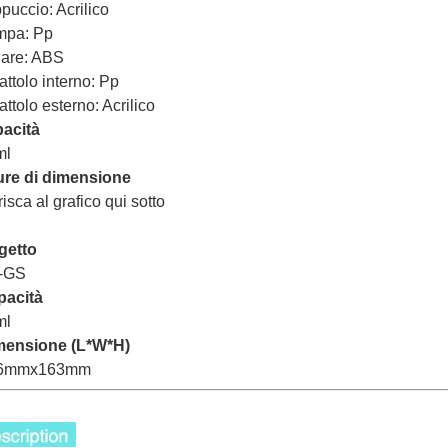
puccio: Acrilico
mpa: Pp
lare: ABS
attolo interno: Pp
attolo esterno: Acrilico
acità
ml
ure di dimensione
erisca al grafico qui sotto
getto
-GS
pacità
ml
mensione (L*W*H)
6mmx163mm