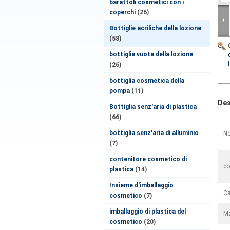
barattoli cosmetici con i
coperchi
(26)
Bottiglie acriliche della lozione
(58)
bottiglia vuota della lozione
(26)
bottiglia cosmetica della
pompa
(11)
Des
Bottiglia senz'aria di plastica
(66)
bottiglia senz'aria di alluminio
No
(7)
contenitore cosmetico di
co
plastica
(14)
Insieme d'imballaggio
Ca
cosmetico
(7)
imballaggio di plastica del
Ma
cosmetico
(20)