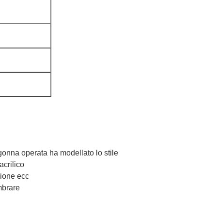
 gonna operata ha modellato lo stile
acrilico
zione ecc
mbrare