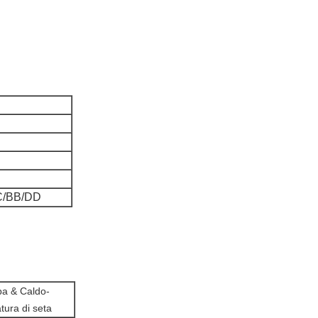
CC/BB/DD
a & Caldo-
tura di seta