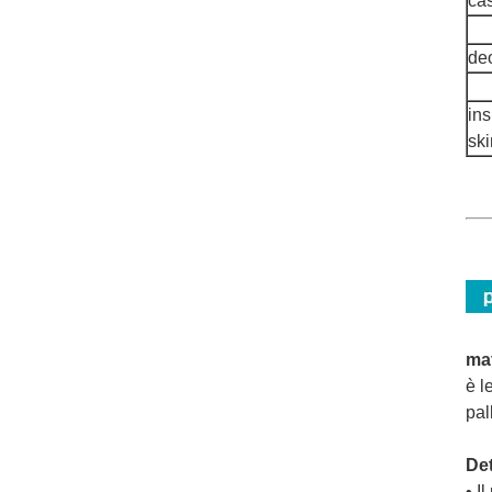
ca
deo
ins
sk
mat
è l
pal
Det
• I