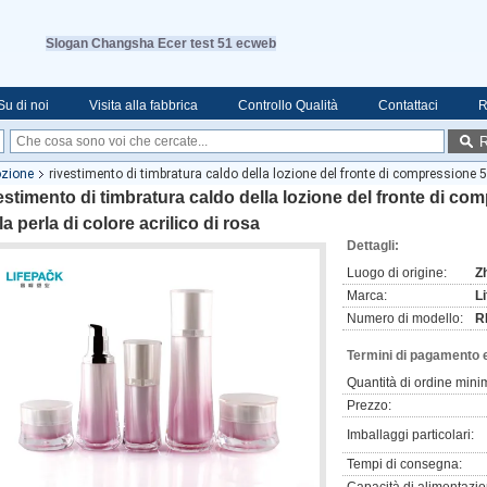
Slogan Changsha Ecer test 51 ecweb
Su di noi
Visita alla fabbrica
Controllo Qualità
Contattaci
R
R
lozione
rivestimento di timbratura caldo della lozione del fronte di compressione 50m
estimento di timbratura caldo della lozione del fronte di com
la perla di colore acrilico di rosa
Dettagli:
Luogo di origine:
Z
Marca:
L
Numero di modello:
R
Termini di pagamento 
Quantità di ordine mini
Prezzo:
Imballaggi particolari:
Tempi di consegna: