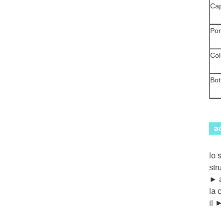
Ca
Po
Col
Bot
lo 
str
► a
la 
il 