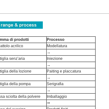
mma di prodotti
Processo
attolo acrilico
Modellatura
→
tiglia senz'aria
Iniezione
→
tiglia della lozione
Paiting e placcatura
→
tiglia della pompa
Serigrafia
→
sa sciolta della polvere
Imballaggio
⇒