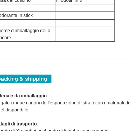
ssa del cuscino
Prodotti finiti
dorante in stick
ieme d'imballaggio dello
incare
eriale da imballaggio:
egato cinque cartoni dell'esportazione di strato con i materiali de
let disponibile
tagli di trasporto:
l porto di Shanghai ed il porto di Ningbo sono suggeriti