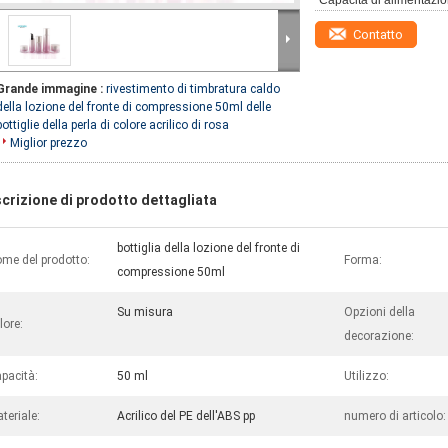
Capacità di alimentazio
Contatto
Grande immagine :
rivestimento di timbratura caldo
della lozione del fronte di compressione 50ml delle
bottiglie della perla di colore acrilico di rosa
Miglior prezzo
crizione di prodotto dettagliata
bottiglia della lozione del fronte di
me del prodotto:
Forma:
compressione 50ml
Su misura
Opzioni della
lore:
decorazione:
pacità:
50 ml
Utilizzo:
teriale:
Acrilico del PE dell'ABS pp
numero di articolo: