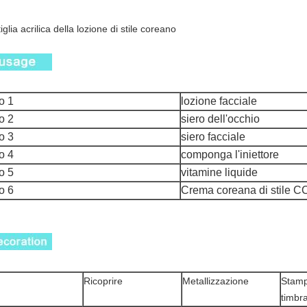
iglia acrilica della lozione di stile coreano
o 1
lozione facciale
o 2
siero dell'occhio
o 3
siero facciale
o 4
componga l'iniettore
o 5
vitamine liquide
o 6
Crema coreana di stile 
Ricoprire
Metallizzazione
Stamp
timbra