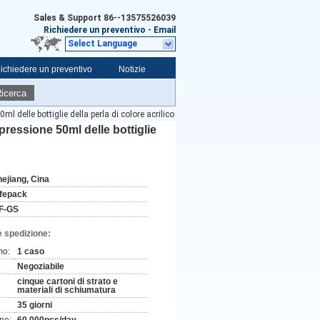
Sales & Support
86--13575526039
Richiedere un preventivo
-
Email
Select Language
ichiedere un preventivo
Notizie
icerca
l delle bottiglie della perla di colore acrilico
pressione 50ml delle bottiglie
hejiang, Cina
ifepack
F-GS
e spedizione:
mo:
1 caso
Negoziabile
cinque cartoni di strato e
materiali di schiumatura
35 giorni