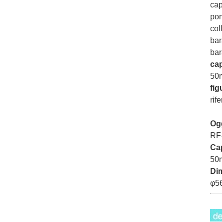
cap
po
col
bar
bar
cap
50
fig
rif
Og
RF
Ca
50
Di
φ5