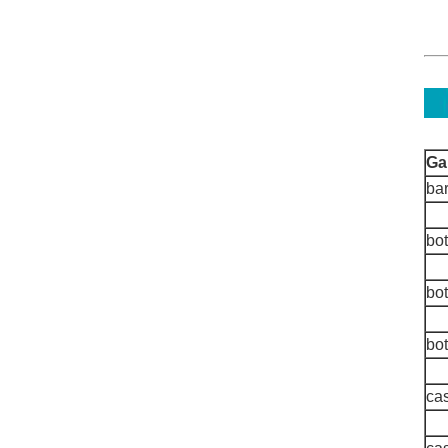
Ga
bar
bot
bot
bot
cas