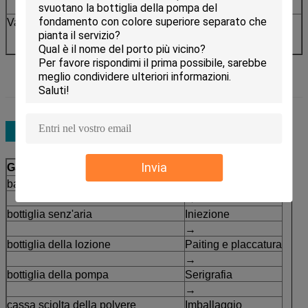
stampa e caldo-timbrare
Vantaggio 5
ogni pompa dispensa uno stesso importo
Invia
Gamma di prodotti
Processo
barattolo acrilico
Modellatura
→
bottiglia senz'aria
Iniezione
→
bottiglia della lozione
Paiting e placcatura
→
bottiglia della pompa
Serigrafia
→
cassa sciolta della polvere
Imballaggio