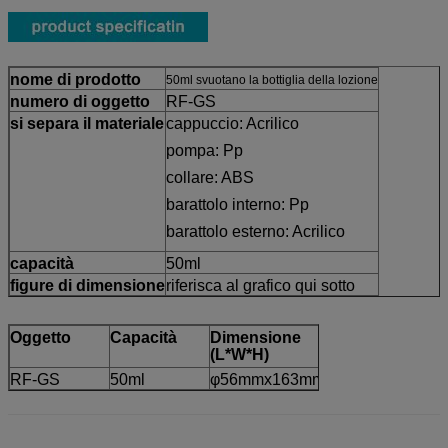
nome di prodotto
50ml svuotano la bottiglia della lozione
numero di oggetto
RF-GS
si separa il materiale
cappuccio: Acrilico
pompa: Pp
collare: ABS
barattolo interno: Pp
barattolo esterno: Acrilico
capacità
50ml
figure di dimensione
riferisca al grafico qui sotto
Oggetto
Capacità
Dimensione
(L*W*H)
RF-GS
50ml
φ56mmx163mm