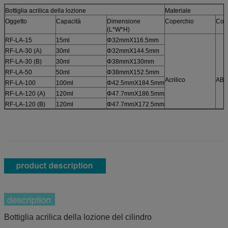
Bottiglia acrilica della lozione
Materiale
Oggetto
Capacità
Dimensione
Coperchio
Coll
(L*W*H)
RF-LA-15
15ml
Φ32mmX116.5mm
RF-LA-30 (A)
30ml
Φ32mmX144.5mm
RF-LA-30 (B)
30ml
Φ38mmX130mm
RF-LA-50
50ml
Φ38mmX152.5mm
Acrilico
ABS
RF-LA-100
100ml
Φ42.5mmX184.5mm
RF-LA-120 (A)
120ml
Φ47.7mmX186.5mm
RF-LA-120 (B)
120ml
Φ47.7mmX172.5mm
Bottiglia acrilica della lozione del cilindro