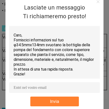
• pittura esterna della bottiglia
Lasciate un messaggio
• stampa esterna della bottiglia
Ti richiameremo presto!
Vantaggio 1
Doppio strato esterno acrilico della bottiglia
per chiaro uso e lo sguardo di qualità
superiore
Vantaggio 2
Bottiglia interna dei pp per stabilità all'interno
di liquido
Vantaggio 3
La pompa professionale dello skincare tiene il
liquido da aria e dispensa ogni volta con uno
stesso importo
Vantaggio 4
Adatto ad usi multipli liquidi
Vantaggio 5
Scelte multiple della decorazione con
qualsiasi colore disponibile secondo il
determinato processo
Invia