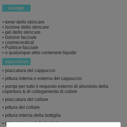
• toner dello skincare
• lozione dello skincare
• gel dello skincare
• lozione facciale
• cosmeceutical
• Pulitrice facciale
• o qualunque altro contenere liquido
• placcatura del cappuccio
• pittura interna o esterna del cappuccio
• pompi per tutto il requisito esterno di alluminio della
copertura & di collegamento di colore
• placcatura del collare
• pittura del collare
• pittura interna della bottiglia
• pittura interna della bottiglia