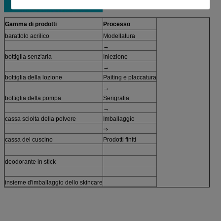
Gamma di prodotti
Processo
barattolo acrilico
Modellatura
→
bottiglia senz'aria
Iniezione
→
bottiglia della lozione
Paiting e placcatura
→
bottiglia della pompa
Serigrafia
→
cassa sciolta della polvere
Imballaggio
⇒
cassa del cuscino
Prodotti finiti
deodorante in stick
insieme d'imballaggio dello skincare