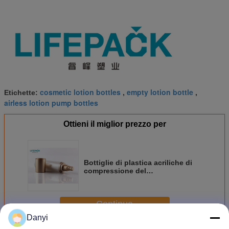
cosmetic lotion bottles
empty lotion bottle
Etichette:
,
,
airless lotion pump bottles
Ottieni il miglior prezzo per
Bottiglie di plastica acriliche di
compressione del
contenitore/15ml 30ml 50ml di
Skincare del cilindro
Continua
Danyi