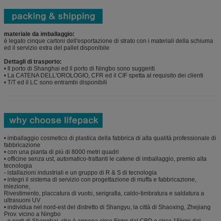
materiale da imballaggio:
è legato cinque cartoni dell'esportazione di strato con i materiali della schiuma
ed il servizio extra del pallet disponibile
Dettagli di trasporto:
• Il porto di Shanghai ed il porto di Ningbo sono suggeriti
• La CATENA DELL'OROLOGIO, CFR ed il CIF spetta al requisito dei clienti
• T/T ed il LC sono entrambi disponibili
• imballaggio cosmetico di plastica della fabbrica di alta qualità professionale di
fabbricazione
• con una pianta di più di 8000 metri quadri
• officine senza ust, automatico-trattanti le catene di imballaggio, premio alta
tecnologia
- istallazioni industriali e un gruppo di R & S di tecnologia
• integri il sistema di servizio con progettazione di muffa e fabbricazione,
iniezione,
Rivestimento, placcatura di vuoto, serigrafia, caldo-timbratura e saldatura a
ultrasuoni UV
• individua nel nord-est del distretto di Shangyu, la città di Shaoxing, Zhejiang
Prov. vicino a Ningbo
- e porti di Shanghai, che è appena circa 5kms dal CBD e circa 15kms dal