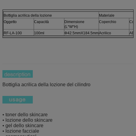
Bottiglia acrilica della lozione
Materiale
Oggetto
Capacità
Dimensione
Coperchio
Col
(L*W*H)
RF-LA-100
100ml
Φ42.5mmX184.5mm
Acrilico
AB
Bottiglia acrilica della lozione del cilindro
• toner dello skincare
• lozione dello skincare
• gel dello skincare
• lozione facciale