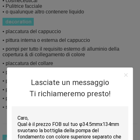
• cosmeceutical
• Pulitrice facciale
• o qualunque altro contenere liquido
• placcatura del cappuccio
• pittura interna o esterna del cappuccio
• pompi per tutto il requisito esterno di alluminio della
copertura & di collegamento di colore
• placcatura del collare
• pittura del collare
• pittura interna della bottiglia
Lasciate un messaggio
• pittura interna della bottiglia
Ti richiameremo presto!
• pittura esterna della bottiglia
• stampa esterna della bottiglia