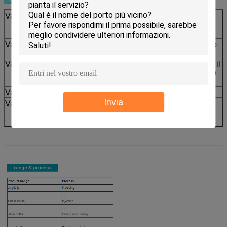
Vantaggio 1
Doppio strato esterno acrilico della bottiglia
per chiaro uso e lo sguardo di qualità
superiore
Vantaggio 2
Bottiglia interna dei pp per stabilità all'interno
di liquido
Vantaggio 3
La pompa professionale dello skincare tiene il
liquido da aria e dispensa ogni volta con uno
stesso importo
Vantaggio 4
Adatto ad usi multipli liquidi
Invia
Vantaggio 5
Scelte multiple della decorazione con
qualsiasi colore disponibile secondo il
determinato processo