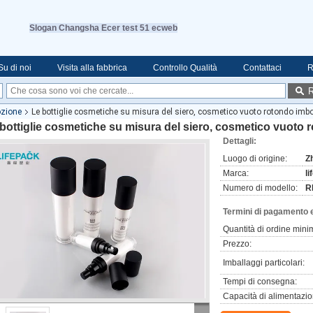
Slogan Changsha Ecer test 51 ecweb
Su di noi
Visita alla fabbrica
Controllo Qualità
Contattaci
R
R
lozione
Le bottiglie cosmetiche su misura del siero, cosmetico vuoto rotondo imbot
bottiglie cosmetiche su misura del siero, cosmetico vuoto r
Dettagli:
Luogo di origine:
Z
Marca:
l
Numero di modello:
R
Termini di pagamento 
Quantità di ordine mini
Prezzo:
Imballaggi particolari:
Tempi di consegna:
Capacità di alimentazio