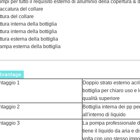
ompi per tutto il requisito esterno di alluminio della copertura &
laccatura del collare
ittura del collare
ittura interna della bottiglia
ittura interna della bottiglia
ittura esterna della bottiglia
tampa esterna della bottiglia
ntaggio 1
Doppio strato esterno acri
bottiglia per chiaro uso e 
qualità superiore
ntaggio 2
Bottiglia interna dei pp per
all'interno di liquido
ntaggio 3
La pompa professionale d
tiene il liquido da aria e 
volta con uno stesso impo