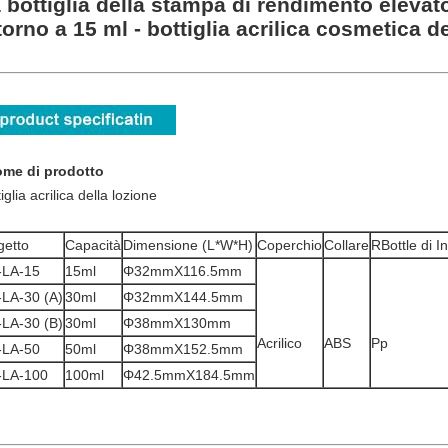
 bottiglia della stampa di rendimento elevat
torno a 15 ml - bottiglia acrilica cosmetica 
ome di prodotto
iglia acrilica della lozione
etto
Capacità
Dimensione (L*W*H)
Coperchio
Collare
RBottle di I
-LA-15
15ml
Φ32mmX116.5mm
LA-30 (A)
30ml
Φ32mmX144.5mm
LA-30 (B)
30ml
Φ38mmX130mm
Acrilico
ABS
Pp
-LA-50
50ml
Φ38mmX152.5mm
-LA-100
100ml
Φ42.5mmX184.5mm