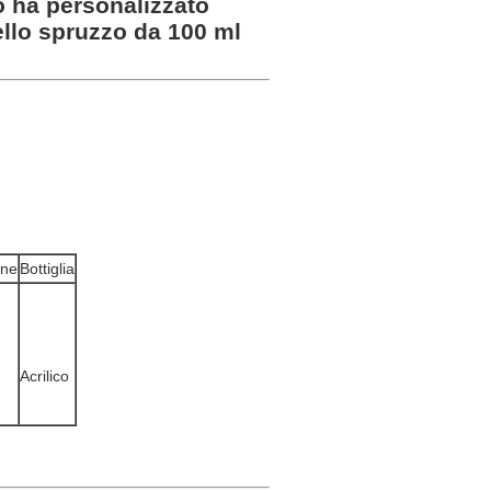
o ha personalizzato
dello spruzzo da 100 ml
nne
Bottiglia
Acrilico