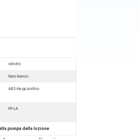
cilindro
Nero bianco
ABS dei pp acrilico
RF-LA
della pompa della lozione