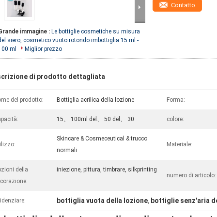
Contatto
Grande immagine :
Le bottiglie cosmetiche su misura
del siero, cosmetico vuoto rotondo imbottiglia 15 ml -
100 ml
Miglior prezzo
crizione di prodotto dettagliata
me del prodotto:
Bottiglia acrilica della lozione
Forma:
pacità:
15、 100ml del、 50 del、 30
colore:
Skincare & Cosmeceutical & trucco
ilizzo:
Materiale:
normali
zioni della
iniezione, pittura, timbrare, silkprinting
numero di articolo:
corazione:
bottiglia vuota della lozione
bottiglie senz'aria 
idenziare:
,