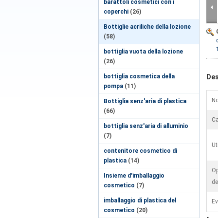
barattoli cosmetici con i
coperchi
(26)
Bottiglie acriliche della lozione
(58)
bottiglia vuota della lozione
(26)
bottiglia cosmetica della
Des
pompa
(11)
No
Bottiglia senz'aria di plastica
(66)
Ca
bottiglia senz'aria di alluminio
(7)
Ut
contenitore cosmetico di
plastica
(14)
Op
Insieme d'imballaggio
de
cosmetico
(7)
imballaggio di plastica del
Ev
cosmetico
(20)