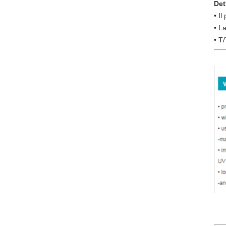
Det
• I
• L
• T