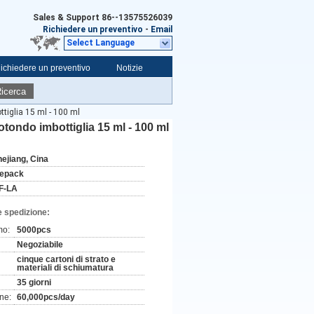
Sales & Support
86--13575526039
Richiedere un preventivo
-
Email
Select Language
ichiedere un preventivo
Notizie
icerca
tiglia 15 ml - 100 ml
otondo imbottiglia 15 ml - 100 ml
hejiang, Cina
ifepack
F-LA
e spedizione:
mo:
5000pcs
Negoziabile
cinque cartoni di strato e
materiali di schiumatura
35 giorni
ne:
60,000pcs/day