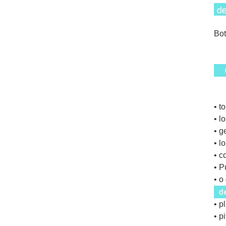
Bot
• t
• l
• g
• l
• c
• P
• o
• p
• p