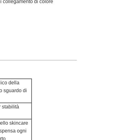
 di collegamento di colore
lico della
lo sguardo di
 stabilità
ello skincare
dispensa ogni
rto