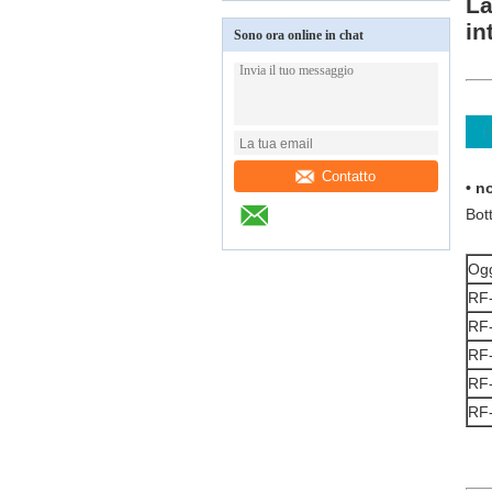
La
in
Sono ora online in chat
Contatto
• n
Bott
Ogg
RF
RF-
RF-
RF
RF