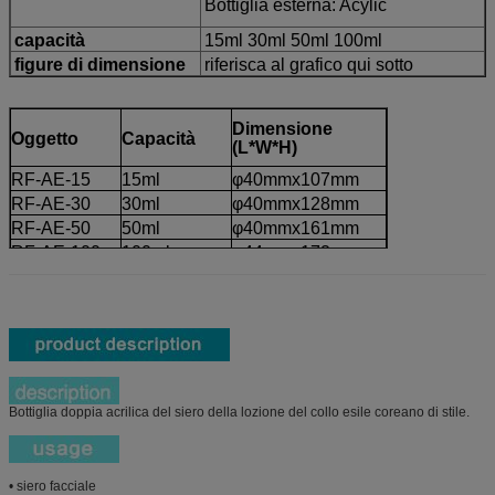
Bottiglia esterna: Acylic
capacità
15ml 30ml 50ml 100ml
figure di dimensione
riferisca al grafico qui sotto
Dimensione
Oggetto
Capacità
(L*W*H)
RF-AE-15
15ml
φ40mmx107mm
RF-AE-30
30ml
φ40mmx128mm
RF-AE-50
50ml
φ40mmx161mm
RF-AE-100
100ml
φ44mmx172mm
Bottiglia doppia acrilica del siero della lozione del collo esile coreano di stile.
• siero facciale