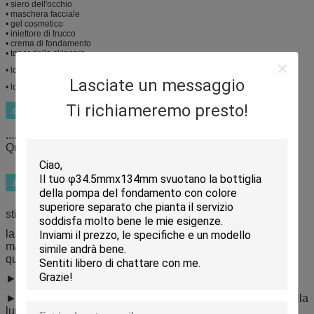
• siero dell'occhio
• maschera facciale
• gel cosmetico
• iniettore di trucco
• crema di fondamento
• toner dello skincare
• lozione del corpo
Lasciate un messaggio
• lozione del fronte
Ti richiameremo presto!
..................................................................
Qualsiasi parte per tutta l'iniezione di colore è disponibile
stile esile operato della pompa del collo del ►
la struttura senz'aria del ► terrà una durata di prodotto in
magazzino più lunga e non si assicurerà sinistra liquida
quando consuma
► dipenses di ogni pompa un lo stesso importo
► adatto amulti-liquido come come il fondamento, siero della
lumaca, crema, lozione ecc