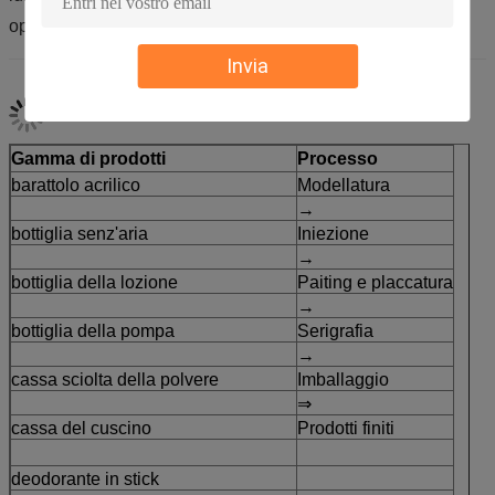
opzioni multipal di capacità del ► da 10ml a 100ml
Invia
Gamma di prodotti
Processo
barattolo acrilico
Modellatura
→
bottiglia senz'aria
Iniezione
→
bottiglia della lozione
Paiting e placcatura
→
bottiglia della pompa
Serigrafia
→
cassa sciolta della polvere
Imballaggio
⇒
cassa del cuscino
Prodotti finiti
deodorante in stick