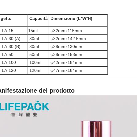
getto
Capacità
Dimensione (L*W*H)
-LA-15
15ml
φ32mmx115mm
-LA-30 (A)
30ml
φ32mmx142.5mm
-LA-30 (B)
30ml
φ38mmx130mm
-LA-50
50ml
φ38mmx153mm
-LA-100
100ml
φ42mmx184mm
-LA-120
120ml
φ47mmx184mm
nifestazione del prodotto