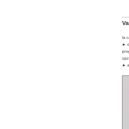
Va
la 
► d
pro
opz
► a