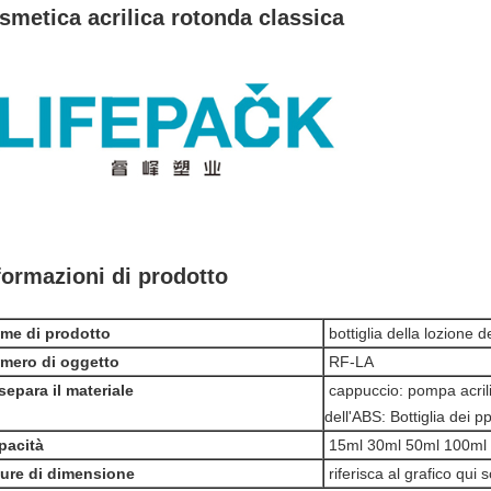
smetica acrilica rotonda classica
formazioni di prodotto
me di prodotto
bottiglia della lozione de
mero di oggetto
RF-LA
 separa il materiale
cappuccio: pompa acrilic
dell'ABS: Bottiglia dei pp
pacità
15ml 30ml 50ml 100ml
gure di dimensione
riferisca al grafico qui s