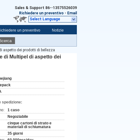
Sales & Support
86--13575526039
Richiedere un preventivo
-
Email
Select Language
ichiedere un preventivo
Notizie
icerca
di aspetto dei prodotti di bellezza
e di Multipel di aspetto dei
hejiang
ifepack
A
e spedizione:
mo:
1 caso
Negoziabile
cinque cartoni di strato e
materiali di schiumatura
35 giorni