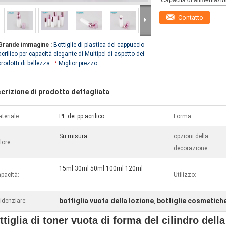
Capacità di alimentazio
Contatto
Grande immagine :
Bottiglie di plastica del cappuccio
acrilico per capacità elegante di Multipel di aspetto dei
prodotti di bellezza
Miglior prezzo
crizione di prodotto dettagliata
teriale:
PE dei pp acrilico
Forma:
Su misura
opzioni della
lore:
decorazione:
15ml 30ml 50ml 100ml 120ml
pacità:
Utilizzo:
bottiglia vuota della lozione
bottiglie cosmetiche
idenziare:
,
ttiglia di toner vuota di forma del cilindro della