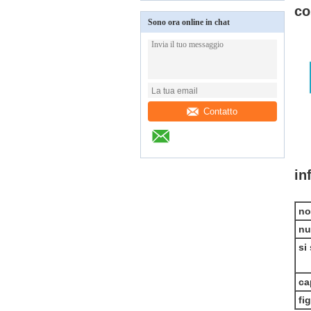
co
Sono ora online in chat
Contatto
in
no
nu
si
ca
fi