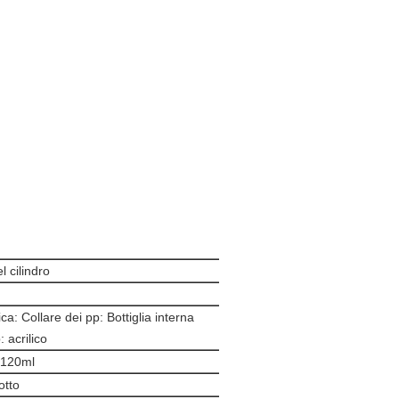
l cilindro
a: Collare dei pp: Bottiglia interna
: acrilico
 120ml
otto