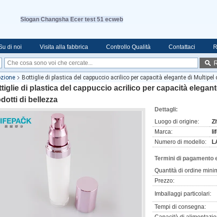
Slogan Changsha Ecer test 51 ecweb
Su di noi
Visita alla fabbrica
Controllo Qualità
Contattaci
R
R
lozione
Bottiglie di plastica del cappuccio acrilico per capacità elegante di Multipel 
tiglie di plastica del cappuccio acrilico per capacità elegant
dotti di bellezza
Dettagli:
Luogo di origine:
Z
Marca:
l
Numero di modello:
L
Termini di pagamento 
Quantità di ordine mini
Prezzo:
Imballaggi particolari:
Tempi di consegna: