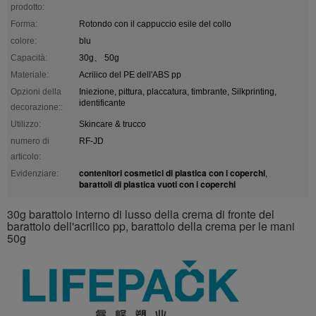
prodotto:
Forma:
Rotondo con il cappuccio esile del collo
colore:
blu
Capacità:
30g、 50g
Materiale:
Acrilico del PE dell'ABS pp
Opzioni della
Iniezione, pittura, placcatura, timbrante, Silkprinting,
identificante
decorazione::
Utilizzo:
Skincare & trucco
numero di
RF-JD
articolo:
contenitori cosmetici di plastica con i coperchi
Evidenziare:
,
barattoli di plastica vuoti con i coperchi
30g barattolo interno di lusso della crema di fronte del
barattolo dell'acrilico pp, barattolo della crema per le mani
50g