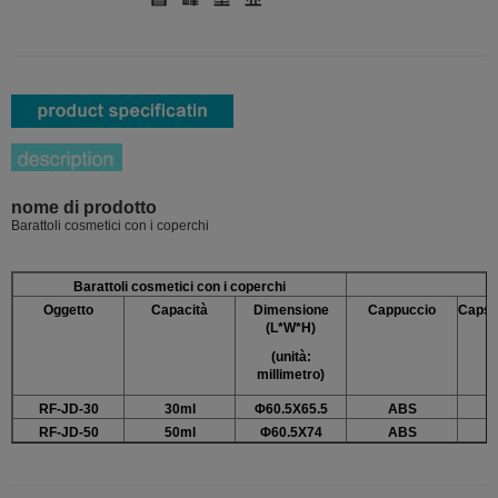
nome di prodotto
Barattoli cosmetici con i coperchi
Barattoli cosmetici con i coperchi
Oggetto
Capacità
Dimensione
Cappuccio
Capsul
(L*W*H)
(unità:
millimetro)
RF-JD-30
30ml
Φ60.5X65.5
ABS
RF-JD-50
50ml
Φ60.5X74
ABS