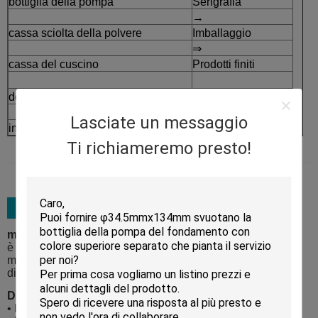
bottiglia della pompa
Serigrafia
→
cassa sciolta della polvere
Imballaggio
⇒
cassa del cuscino
Prodotti finiti
deodorante in stick
Lasciate un messaggio
insieme d'imballaggio dello skincare
Ti richiameremo presto!
materiale da imballaggio:
è legato cinque cartoni dell'esportazione di strato con i
materiali della schiuma ed il servizio extra del pallet
disponibile
Dettagli di trasporto:
• Il porto di Shanghai ed il porto di Ningbo sono suggeriti