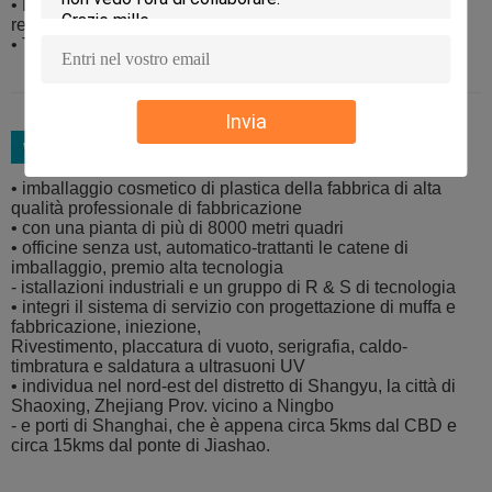
• La CATENA DELL'OROLOGIO, CFR ed il CIF spetta al
requisito dei clienti
• T/T ed il LC sono entrambi disponibili
Invia
• imballaggio cosmetico di plastica della fabbrica di alta
qualità professionale di fabbricazione
• con una pianta di più di 8000 metri quadri
• officine senza ust, automatico-trattanti le catene di
imballaggio, premio alta tecnologia
- istallazioni industriali e un gruppo di R & S di tecnologia
• integri il sistema di servizio con progettazione di muffa e
fabbricazione, iniezione,
Rivestimento, placcatura di vuoto, serigrafia, caldo-
timbratura e saldatura a ultrasuoni UV
• individua nel nord-est del distretto di Shangyu, la città di
Shaoxing, Zhejiang Prov. vicino a Ningbo
- e porti di Shanghai, che è appena circa 5kms dal CBD e
circa 15kms dal ponte di Jiashao.