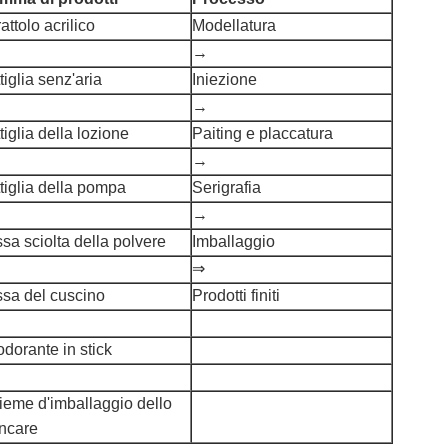
attolo acrilico
Modellatura
→
tiglia senz'aria
Iniezione
→
tiglia della lozione
Paiting e placcatura
→
tiglia della pompa
Serigrafia
→
sa sciolta della polvere
Imballaggio
⇒
ssa del cuscino
Prodotti finiti
dorante in stick
ieme d'imballaggio dello
incare