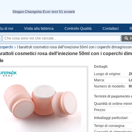
Slogan Changsha Ecer test 51 ecweb
Su di noi
Visita alla fabbrica
Controllo Qualità
Contattaci
R
R
 coperchi
I barattoli cosmetici rosa dell'iniezione 50ml con i coperchi dimagriscono 
arattoli cosmetici rosa dell'iniezione 50ml con i coperchi dim
le
Dettagli:
Luogo di origine:
Z
Marca:
L
Numero di modello:
R
Termini di pagamento 
Quantità di ordine mini
Prezzo:
Imballaggi particolari:
Tempi di consegna: