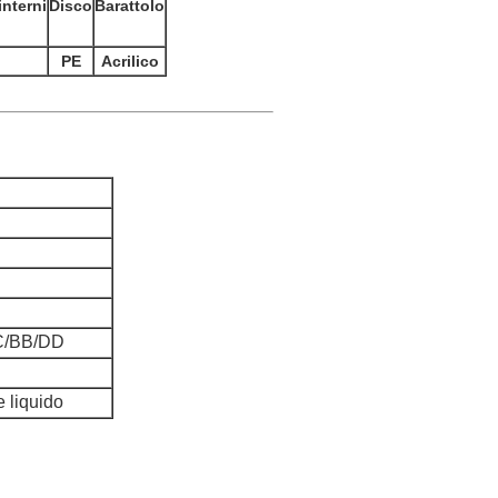
interni
Disco
Barattolo
PE
Acrilico
CC/BB/DD
 liquido