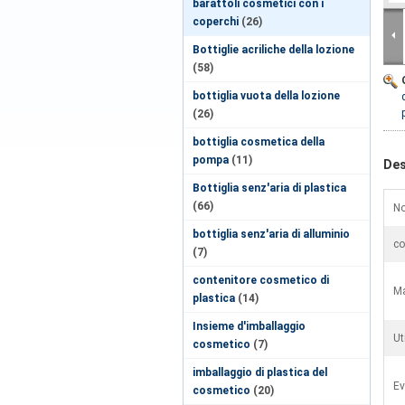
barattoli cosmetici con i
coperchi
(26)
Bottiglie acriliche della lozione
(58)
bottiglia vuota della lozione
(26)
bottiglia cosmetica della
pompa
(11)
Des
Bottiglia senz'aria di plastica
(66)
No
bottiglia senz'aria di alluminio
co
(7)
contenitore cosmetico di
Ma
plastica
(14)
Insieme d'imballaggio
Ut
cosmetico
(7)
imballaggio di plastica del
Ev
cosmetico
(20)