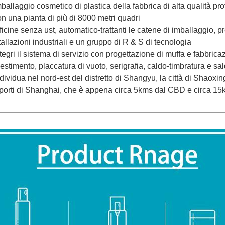
mballaggio cosmetico di plastica della fabbrica di alta qualità pr
on una pianta di più di 8000 metri quadri
fficine senza ust, automatico-trattanti le catene di imballaggio, 
stallazioni industriali e un gruppo di R & S di tecnologia
ntegri il sistema di servizio con progettazione di muffa e fabbrica
estimento, placcatura di vuoto, serigrafia, caldo-timbratura e sa
ndividua nel nord-est del distretto di Shangyu, la città di Shaoxi
 porti di Shanghai, che è appena circa 5kms dal CBD e circa 15