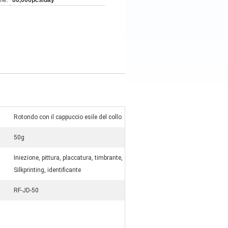
ne:
60,000pcs/day
Rotondo con il cappuccio esile del collo
50g
Iniezione, pittura, placcatura, timbrante,
Silkprinting, identificante
RF-JD-50