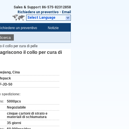
Sales & Support
86-575-82312858
Richiedere un preventivo
-
Email
Select Language
ichiedere un preventivo
Notizie
icerca
il collo per cura di pelle
agriscono il collo per cura di
hejiang, Cina
ifepack
F-JD-50
e spedizione:
mo:
5000pcs
Negoziabile
cinque cartoni di strato e
materiali di schiumatura
35 giorni