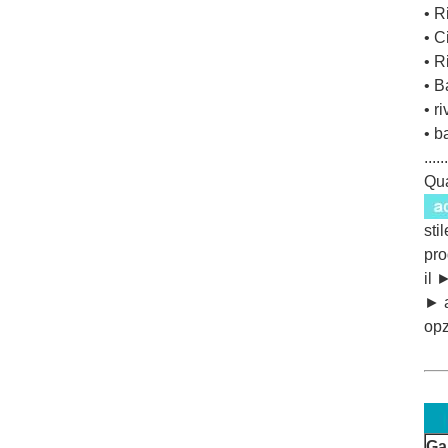
• R
• C
• R
• B
• r
• b
......
Qua
sti
pro
il 
► a
opz
Ga