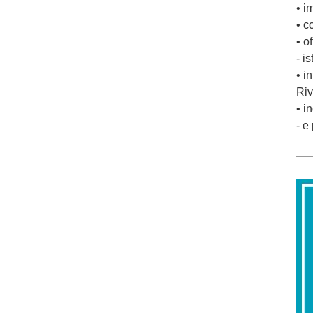
• i
• c
• o
- i
• i
Riv
• i
- e