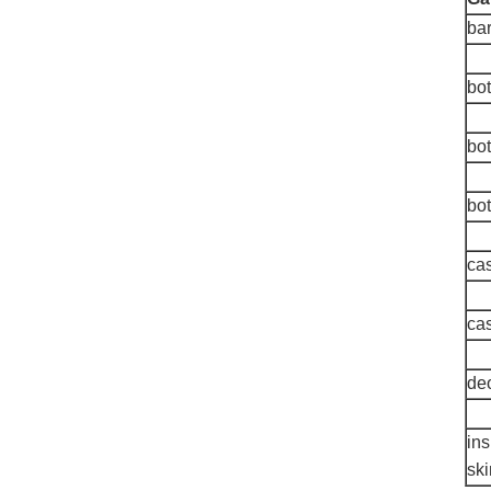
bar
bot
bot
bot
cas
ca
deo
ins
sk