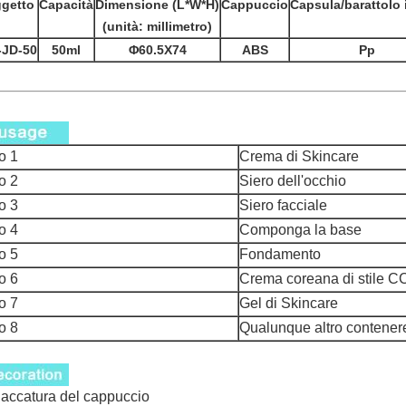
getto
Capacità
Dimensione (L*W*H)
Cappuccio
Capsula/barattolo 
(unità: millimetro)
-JD-50
50ml
Φ60.5X74
ABS
Pp
o 1
Crema di Skincare
o 2
Siero dell'occhio
o 3
Siero facciale
o 4
Componga la base
o 5
Fondamento
o 6
Crema coreana di stile 
o 7
Gel di Skincare
o 8
Qualunque altro contenere
laccatura del cappuccio