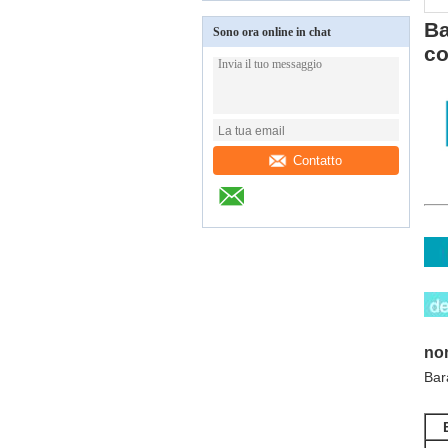
Ba
Sono ora online in chat
co
Contatto
no
Bar