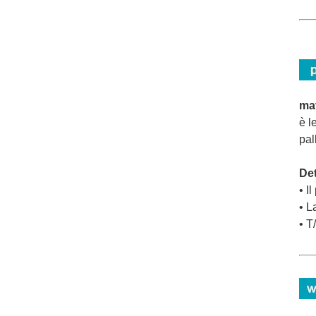
mat
è l
pal
Det
• I
• L
• T