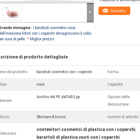
Capacità di alimentazio
Contatto
Grande immagine :
I barattoli cosmetici rosa
dell'iniezione 50ml con i coperchi dimagriscono il collo
per cura di pelle
Miglior prezzo
crizione di prodotto dettagliata
me del prodotto:
barattoli cosmetici con i coperchi
Forma:
lore:
rosa
Capacità:
Acrilico del PE dell'ABS pp
Opzioni della
teriale:
decorazione::
ilizzo:
Skincare & trucco
numero di articolo:
contenitori cosmetici di plastica con i coperchi
,
idenziare:
barattoli di plastica vuoti con i coperchi