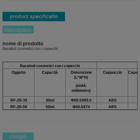
nome di prodotto
Barattoli cosmetici con i coperchi
Barattoli cosmetici con i coperchi
Oggetto
Capacità
Dimensione
Cappuccio
Capsul
(L*W*H)
i
(unità:
millimetro)
RF-JD-30
30ml
Φ60.5X65.5
ABS
RF-JD-50
50ml
Φ60.5X74
ABS