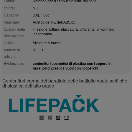
Forma:
Rotondo con il cappuccio esile del collo
colore:
blu
Capacità:
30g、 50g
Materiale:
Acrilico del PE dell'ABS pp
Opzioni della
Iniezione, pittura, placcatura, timbrante, Silkprinting,
identificante
decorazione::
Utilizzo:
Skincare & trucco
numero di
RF-JD
articolo:
contenitori cosmetici di plastica con i coperchi
Evidenziare:
,
barattoli di plastica vuoti con i coperchi
Contenitori crema del barattolo delle bottiglie vuote acriliche
di plastica dell'alto grado