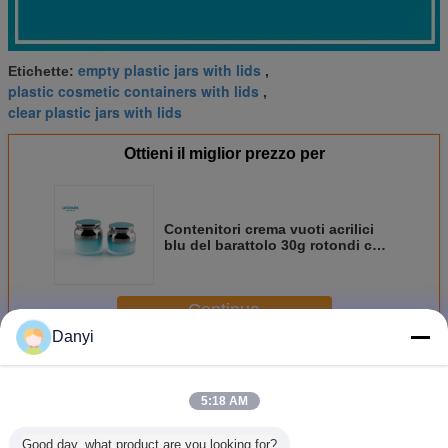
empty plastic jars with lids
Etichette:
,
plastic cosmetic containers with lids
,
clear plastic jars with lids
Ottieni il miglior prezzo per
Contenitori crema vuoti acrilici
blu del barattolo 30g rotondi con
il cappuccio esile del collo
Continua
Danyi
Barattoli cosmetici con i coperchi
Più
5:18 AM
Good day, what product are you looking for?