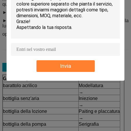
quando consuma
► dipenses di ogni pompa un lo stesso importo
► adatto amulti-liquido come come il fondamento, siero della
lumaca, crema, lozione ecc
opzioni multipal di capacità del ► da 10ml a 100ml
Invia
Gamma di prodotti
Processo
barattolo acrilico
Modellatura
→
bottiglia senz'aria
Iniezione
→
bottiglia della lozione
Paiting e placcatura
→
bottiglia della pompa
Serigrafia
→