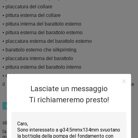
• placcatura del collare
• pittura esterna del collare
• pittura interna del barattolo esterno
• pittura esterna del barattolo esterno
• placcatura esterna del barattolo esterno
• barattolo esterno che silkprinting
• placcatura interna del barattolo
• pittura esterna del barattolo interno
• etichettatura
il → qualsiasi parte tutto il colore per l'iniezione è disponibile
Lasciate un messaggio
Ti richiameremo presto!
stile esile operato della pompa del collo del ►
la struttura senz'aria del ► terrà una durata di prodotto in
magazzino più lunga e non si assicurerà sinistra liquida