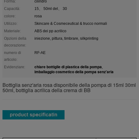
Forma:
cilindro
Capacità:
15、 50ml del、 30
colore:
rosa
Utilizzo:
Skincare & Cosmeceutical & trucco normali
Materiale:
ABS dei pp acrilico
Opzioni della
iniezione, pittura, timbrare, silkprinting
decorazione:
numero di
RF-AE
articolo:
chiare bottiglie di plastica della pompa
Evidenziare:
,
imballaggio cosmetico della pompa senz'aria
Bottiglia senz'aria rosa disponibile della pompa di 15ml 30ml
50ml, bottiglia acrilica della crema di BB