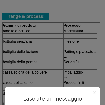
Gamma di prodotti
Processo
barattolo acrilico
Modellatura
→
bottiglia senz'aria
Iniezione
→
bottiglia della lozione
Paiting e placcatura
→
bottiglia della pompa
Serigrafia
→
cassa sciolta della polvere
Imballaggio
⇒
cassa del cuscino
Prodotti finiti
deodorante in stick
Lasciate un messaggio
insieme d'imballaggio dello skincare