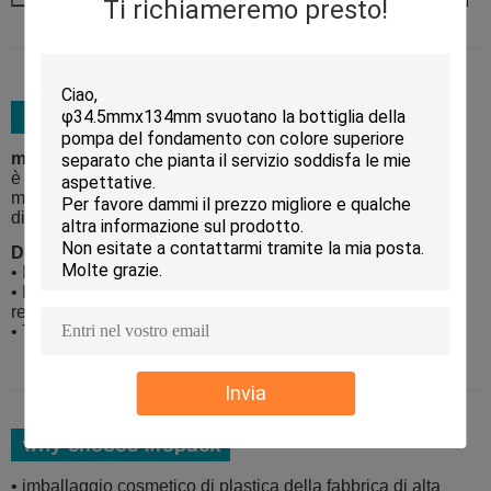
Ti richiameremo presto!
materiale da imballaggio:
è legato cinque cartoni dell'esportazione di strato con i
materiali della schiuma ed il servizio extra del pallet
disponibile
Dettagli di trasporto:
• Il porto di Shanghai ed il porto di Ningbo sono suggeriti
• La CATENA DELL'OROLOGIO, CFR ed il CIF spetta al
requisito dei clienti
• T/T ed il LC sono entrambi disponibili
Invia
• imballaggio cosmetico di plastica della fabbrica di alta