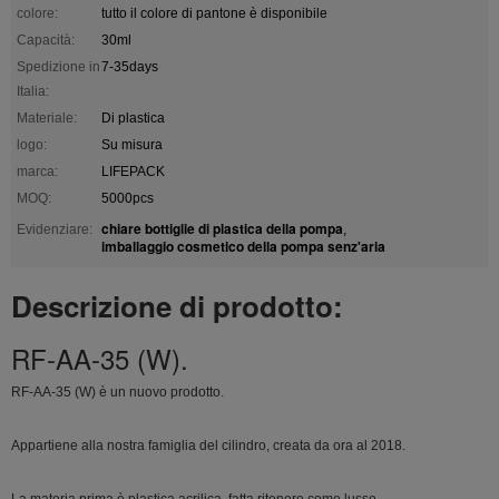
colore:
tutto il colore di pantone è disponibile
Capacità:
30ml
Spedizione in
7-35days
Italia:
Materiale:
Di plastica
logo:
Su misura
marca:
LIFEPACK
MOQ:
5000pcs
chiare bottiglie di plastica della pompa
Evidenziare:
,
imballaggio cosmetico della pompa senz'aria
Descrizione di prodotto:
RF-AA-35 (W).
RF-AA-35 (W) è un nuovo prodotto.
Appartiene alla nostra famiglia del cilindro, creata da ora al 2018.
La materia prima è plastica acrilica, fatta ritenere come lusso.