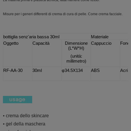
Misure per i generi differenti di crema di cura di pelle. Come crema facciale.
bottiglia senz'aria bassa 30ml
Materiale
Oggetto
Capacità
Dimensione
Cappuccio
Fond
(L*W*H)
(
unità
:
millimetro
)
RF-AA-30
30ml
φ
34.5X134
ABS
Acrili
• crema dello skincare
• gel della maschera