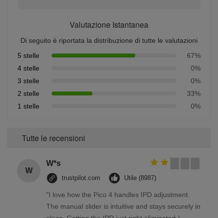
Valutazione Istantanea
Di seguito è riportata la distribuzione di tutte le valutazioni
5 stelle
67%
4 stelle
0%
3 stelle
0%
2 stelle
33%
1 stelle
0%
Tutte le recensioni
W*s
W
trustpilot.com
Utile (8987)
"I love how the Pico 4 handles IPD adjustment.
The manual slider is intuitive and stays securely in
place. Getting the IPD just right eliminated！