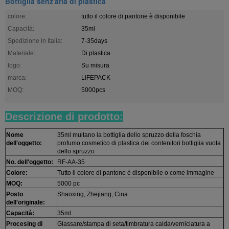
Bottiglia senz'aria di plastica
colore:
tutto il colore di pantone è disponibile
Capacità:
35ml
Spedizione in Italia:
7-35days
Materiale:
Di plastica
logo:
Su misura
marca:
LIFEPACK
MOQ:
5000pcs
Descrizione di prodotto:
Nome
35ml multano la bottiglia dello spruzzo della foschia
dell'oggetto:
profumo cosmetico di plastica dei contenitori bottiglia vuota
dello spruzzo
No. dell'oggetto:
RF-AA-35
Colore:
Tutto il colore di pantone è disponibile o come immagine
MOQ:
5000 pc
Posto
Shaoxing, Zhejiang, Cina
dell'originale:
Capacità:
35ml
Procesing di
Glassare/stampa di seta/timbratura calda/verniciatura a