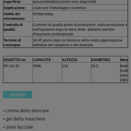
superficie:
spruzzo/metalizzazione sono disponibili
Applicazione:
Usato per l'imballaggio cosmetico
Abilità del
9000pcs/day
rifornimento:
Controllo di
Controllo di qualità prima di produzione, nella produzione e
qualità:
nell'ispezione dopo le merci finite. abbiamo servizio
d'ispezione professionale.
Termine di
30-35 giorni dopo la ricezione della vostra approvazione
consegna:
definitiva del campione e del deposito
OGGETTO no.
CAPACITÀ
ALTEZZA
DIAMETRO
Materi
RF-AA-35
35ML
134
34,5
Bottig
bottigl
interni
ABS
• crema dello skincare
• gel della maschera
• siero facciale