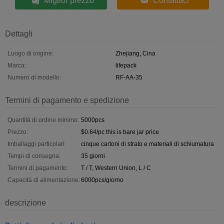
Miglior prezzo
Contattaci
Dettagli
Luogo di origine:
Zhejiang, Cina
Marca:
lifepack
Numero di modello:
RF-AA-35
Termini di pagamento e spedizione
Quantità di ordine minimo:
5000pcs
Prezzo:
$0.64/pc this is bare jar price
Imballaggi particolari:
cinque cartoni di strato e materiali di schiumatura
Tempi di consegna:
35 giorni
Termini di pagamento:
T / T, Western Union, L / C
Capacità di alimentazione:
6000pcs/giorno
descrizione