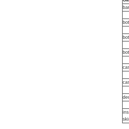
bar
bot
bot
bot
cas
ca
deo
ins
sk