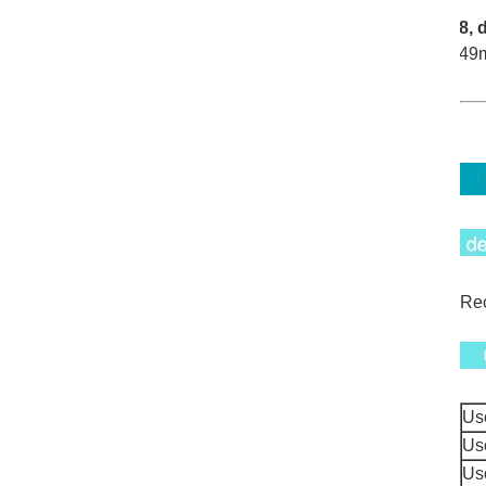
8, 
49
Rec
Us
Us
Us