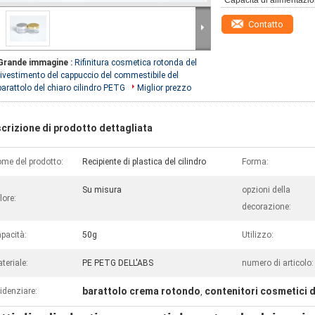
Capacità di alimentazio
Contatto
Grande immagine :
Rifinitura cosmetica rotonda del
rivestimento del cappuccio del commestibile del
barattolo del chiaro cilindro PETG
Miglior prezzo
crizione di prodotto dettagliata
me del prodotto:
Recipiente di plastica del cilindro
Forma:
Su misura
opzioni della
lore:
decorazione:
pacità:
50g
Utilizzo:
teriale:
PE PETG DELL'ABS
numero di articolo:
barattolo crema rotondo
contenitori cosmetici d
idenziare:
,