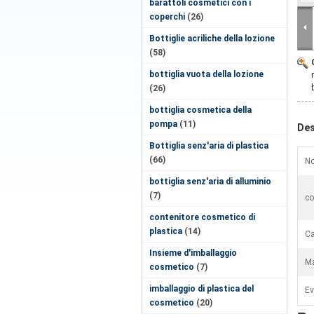
barattoli cosmetici con i
coperchi
(26)
Bottiglie acriliche della lozione
(58)
bottiglia vuota della lozione
(26)
bottiglia cosmetica della
pompa
(11)
Des
Bottiglia senz'aria di plastica
(66)
No
bottiglia senz'aria di alluminio
(7)
co
contenitore cosmetico di
plastica
(14)
Ca
Insieme d'imballaggio
Ma
cosmetico
(7)
imballaggio di plastica del
Ev
cosmetico
(20)