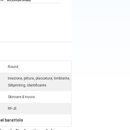
ne:
60,000pcs/day
Round
Iniezione, pittura, placcatura, timbrante,
Silkprinting, identificante
Skincare & trucco
RF-JE
el barattolo