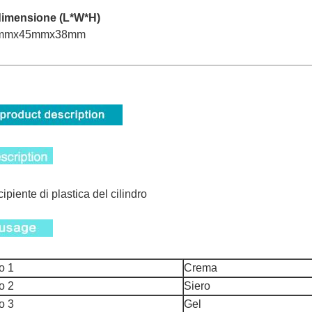
dimensione (L*W*H)
mmx45mmx38mm
ipiente di plastica del cilindro
o 1
Crema
o 2
Siero
o 3
Gel