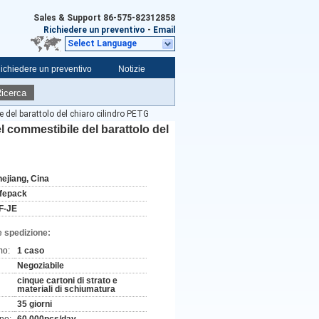
Sales & Support
86-575-82312858
Richiedere un preventivo
-
Email
Select Language
ichiedere un preventivo
Notizie
icerca
 del barattolo del chiaro cilindro PETG
l commestibile del barattolo del
hejiang, Cina
ifepack
F-JE
e spedizione:
mo:
1 caso
Negoziabile
cinque cartoni di strato e
materiali di schiumatura
35 giorni