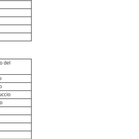
o del
o
o
uccio
to