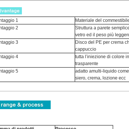
ntaggio 1
Materiale del commestibi
ntaggio 2
Struttura a parete semplice 
vetro ed il peso più legger
ntaggio 3
Disco del PE per crema ch
cappuccio
ntaggio 4
tutta l'iniezione di colore i
trasparente
ntaggio 5
adatto amulti-liquido com
siero, crema, lozione ecc
mma di prodotti
Processo