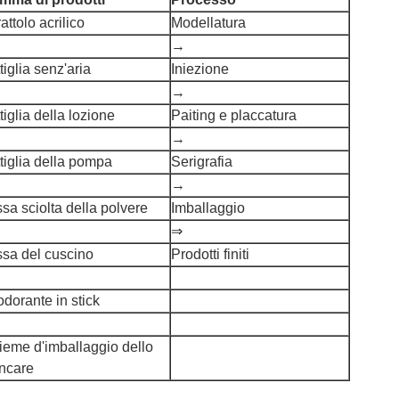
attolo acrilico
Modellatura
→
tiglia senz'aria
Iniezione
→
tiglia della lozione
Paiting e placcatura
→
tiglia della pompa
Serigrafia
→
sa sciolta della polvere
Imballaggio
⇒
ssa del cuscino
Prodotti finiti
dorante in stick
ieme d'imballaggio dello
incare