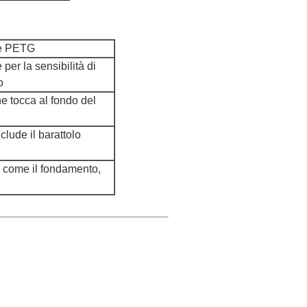
le PETG
per la sensibilità di
o
e tocca al fondo del
nclude il barattolo
e come il fondamento,