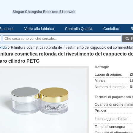
Slogan Changsha Ecer test 51 ecweb
Su di noi
Visita alla fabbrica
Controllo Qualità
Contattaci
R
R
ondo
Rifinitura cosmetica rotonda del rivestimento del cappuccio del commestibile
initura cosmetica rotonda del rivestimento del cappuccio de
aro cilindro PETG
Dettagli:
Luogo di origine:
Z
Marca:
L
Numero di modello:
R
Termini di pagamento 
Quantità di ordine mini
Prezzo:
Imballaggi particolari:
Tempi di consegna: