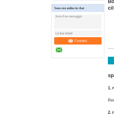
Bo
ci
Sono ora online in chat
Contatto
sp
1, 
Rec
2, 