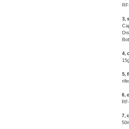
RF
3, 
Ca
Dis
Bot
4, 
15
5, 
rif
6, 
RF
7, 
50