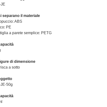
-JE
si separano il materiale
ppuccio: ABS
co: PE
tiglia a parete semplice: PETG
capacità
g
figure di dimensione
erisca a sotto
oggetto
-JE-50g
capacità
ml