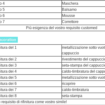
o 4
Maschera
o 5
Balsamo
o 6
Mousse
o 7
Correttore
Più esigenza del vostro requisito customed
itura del 1
metallizzazione sotto vuot
cappuccio
itura dei 2
rivestimento del cappucci
itura dei 3
seta-stampa del cappucci
itura dei 4
caldo-timbratura del capp
itura dei 5
metallizzazione sotto vuo
itura dei 6
ricoprire
itura dei 7
caldo-timbratura
itura dei 8
seta-stampa
 requisito di rifinitura come vostro simile!