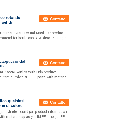
ico rotondo
Contatto
 gel di
 Cosmetic Jars Round Mask Jar product
teral for bottle cap: ABS disc: PE single
 cappuccio del
Contatto
ETG
i Plastic Bottles With Lids product
2, item number RF-JE 3, parts with material
lico qualsiasi
Contatto
one di colore
 jar cylinder round jar ​ product information
h materal cap:acrylic lid:PE inner jar:PP