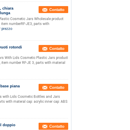
, chiara
Contatto
 lunga
Plastic Cosmetic Jars Wholesale product
, item numberRF-JE3, parts with
r prezzo
vuoti rotondi
Contatto
rs With Lids Cosmetic Plastic Jars product
 item number RF-JE 3, parts with material
a base piana
Contatto
 with Lids Cosmetic Bottles and Jars
ts with materal cap: acrylic inner cap: ABS
el doppio
Contatto