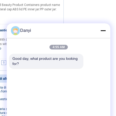
d Beauty Product Containers product name
al cap:ABS lid:PE inner jar:PP outer jar:
astica di
Danyi
Contatto
With Lids Makeup Pots Jars product name
s with materal cap:ABS lid:PE jar:PETG
4:55 AM
o
Good day, what product are you looking 
9
10
>>
>|
for?
di alluminio
Contattaci
ia di
Contattaci
a forma di
Richiedi un preventivo
ivestimento
E-Mail
Sitemap
ria di
Sito mobile
tura della