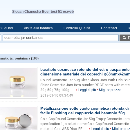
Slogan Changsha Ecer test 51 ecweb
Su di noi
Visita alla fabbrica
Controllo Qualità
Contattaci
R
R
smetic jar containers
(100)
barattolo cosmetico rotondo del vetro trasparente
dimensione materiale dei coperchi φ63mmx42mm
Round Cosmetic Jar 50g Clear Glass Jars With Lids Sh
Shine Cosmetic Jars item number RF-GE parts with mater
30g 50g 75g 100g ...
Leggi di più
Miglior prezzo
2019-01-10 09:34:49
Metallizzazione sotto vuoto cosmetica rotonda di 
facile Finshing del cappuccio del barattolo 50g
Gold Cap Round Cosmetic Jar 50g Empty Cosmetic Jars 
specification 1, product name Gold Cap Round Cosmetic J
material Cap: ABS Disc: PE ...
Leggi di più
Miglior pre