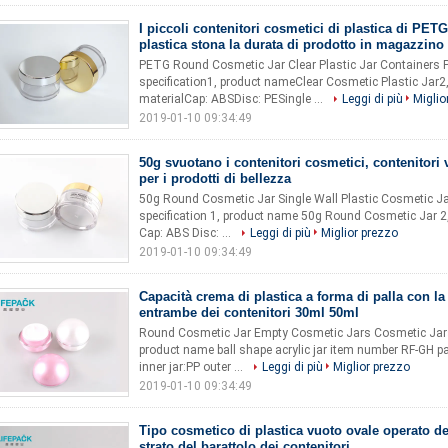
I piccoli contenitori cosmetici di plastica di PETG
plastica stona la durata di prodotto in magazzino
PETG Round Cosmetic Jar Clear Plastic Jar Containers 
specification1, product nameClear Cosmetic Plastic Jar2
materialCap: ABSDisc: PESingle ...
Leggi di più
Miglio
2019-01-10 09:34:49
50g svuotano i contenitori cosmetici, contenitori 
per i prodotti di bellezza
50g Round Cosmetic Jar Single Wall Plastic Cosmetic Ja
specification 1, product name 50g Round Cosmetic Jar 2,
Cap: ABS Disc: ...
Leggi di più
Miglior prezzo
2019-01-10 09:34:49
Capacità crema di plastica a forma di palla con l
entrambe dei contenitori 30ml 50ml
Round Cosmetic Jar Empty Cosmetic Jars Cosmetic Jars
product name ball shape acrylic jar item number RF-GH par
inner jar:PP outer ...
Leggi di più
Miglior prezzo
2019-01-10 09:34:49
Tipo cosmetico di plastica vuoto ovale operato d
strato del barattolo dei contenitori