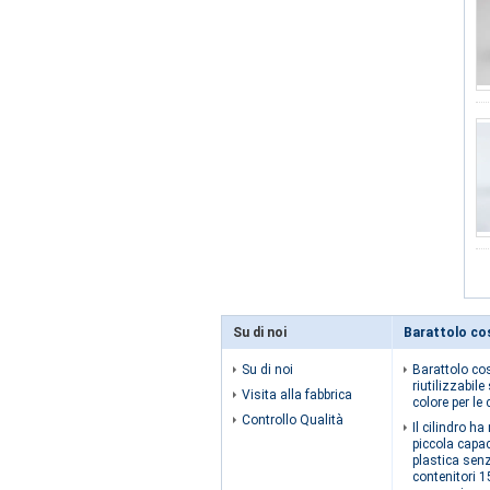
Su di noi
Barattolo co
Su di noi
Barattolo co
riutilizzabil
Visita alla fabbrica
colore per le
Controllo Qualità
Il cilindro h
piccola capa
plastica senz
contenitori 1