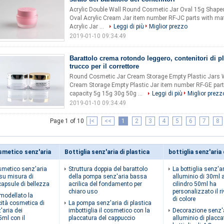
Acrylic Double Wall Round Cosmetic Jar Oval 15g Shape
Oval Acrylic Cream Jar item number RF-JC parts with mater
Acrylic Jar ...
Leggi di più
Miglior prezzo
2019-01-10 09:34:49
Barattolo crema rotondo leggero, contenitori di pl
trucco per il correttore
Round Cosmetic Jar Cream Storage Empty Plastic Jars 
Cream Storage Empty Plastic Jar item number RF-GE part
capacity 5g 15g 30g 50g ...
Leggi di più
Miglior prezz
2019-01-10 09:34:49
Page 1 of 10
|<
<<
1
2
3
4
5
6
7
8
smetico senz'aria
Bottiglia senz'aria di plastica
bottiglia senz'aria 
smetico senz'aria
Struttura doppia del barattolo
La bottiglia senz'ar
e su misura di
della pompa senz'aria bassa
alluminio di 30ml 
 capsule di bellezza
acrilica del fondamento per
cilindro 50ml ha
chiaro uso
personalizzato il r
a modellato la
di colore
cità cosmetica di
La pompa senz'aria di plastica
'aria dei
imbottiglia il cosmetico con la
Decorazione senz'a
5ml con il
placcatura del cappuccio
alluminio di placca