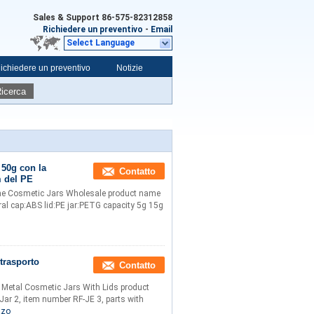
Sales & Support
86-575-82312858
Richiedere un preventivo
-
Email
Select Language
ichiedere un preventivo
Notizie
icerca
 50g con la
Contatto
 del PE
ine Cosmetic Jars Wholesale product name
al cap:ABS lid:PE jar:PETG capacity 5g 15g
trasporto
Contatto
Metal Cosmetic Jars With Lids product
ar 2, item number RF-JE 3, parts with
zzo