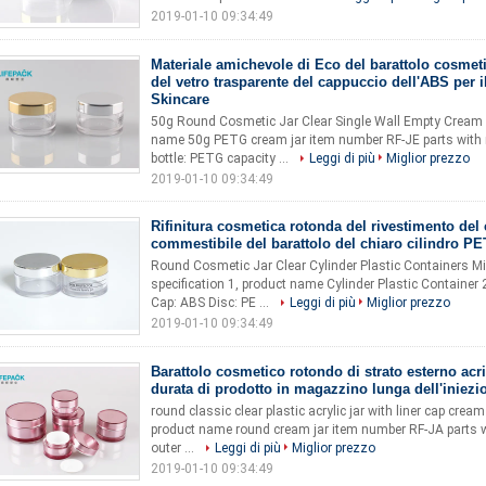
2019-01-10 09:34:49
Materiale amichevole di Eco del barattolo cosmet
del vetro trasparente del cappuccio dell'ABS per il
Skincare
50g Round Cosmetic Jar Clear Single Wall Empty Cream
name 50g PETG cream jar item number RF-JE parts with ma
bottle: PETG capacity ...
Leggi di più
Miglior prezzo
2019-01-10 09:34:49
Rifinitura cosmetica rotonda del rivestimento del
commestibile del barattolo del chiaro cilindro P
Round Cosmetic Jar Clear Cylinder Plastic Containers Min
specification 1, product name Cylinder Plastic Container 
Cap: ABS Disc: PE ...
Leggi di più
Miglior prezzo
2019-01-10 09:34:49
Barattolo cosmetico rotondo di strato esterno acri
durata di prodotto in magazzino lunga dell'iniezi
round classic clear plastic acrylic jar with liner cap cream
product name round cream jar item number RF-JA parts wit
outer ...
Leggi di più
Miglior prezzo
2019-01-10 09:34:49