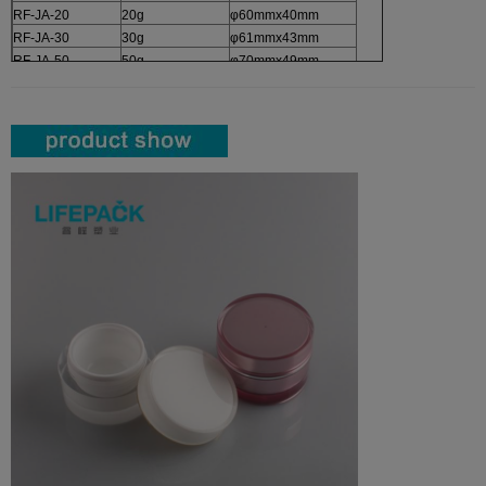
RF-JA-20
20g
φ60mmx40mm
RF-JA-30
30g
φ61mmx43mm
RF-JA-50
50g
φ70mmx49mm