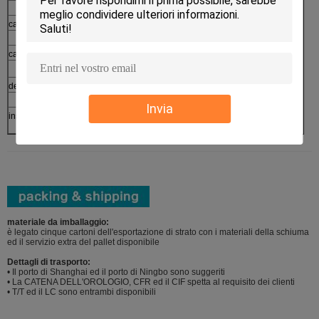
→
cassa sciolta della polvere
Imballaggio
⇒
cassa del cuscino
Prodotti finiti
deodorante in stick
Invia
insieme d'imballaggio dello skincare
materiale da imballaggio:
è legato cinque cartoni dell'esportazione di strato con i materiali della schiuma
ed il servizio extra del pallet disponibile
Dettagli di trasporto:
• Il porto di Shanghai ed il porto di Ningbo sono suggeriti
• La CATENA DELL'OROLOGIO, CFR ed il CIF spetta al requisito dei clienti
• T/T ed il LC sono entrambi disponibili