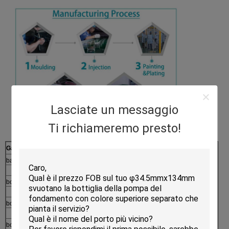
Lasciate un messaggio
Ti richiameremo presto!
Gamma di prodotti
Processo
barattolo acrilico
Modellatura
→
bottiglia senz'aria
Iniezione
→
bottiglia della lozione
Paiting e placcatura
→
bottiglia della pompa
Serigrafia