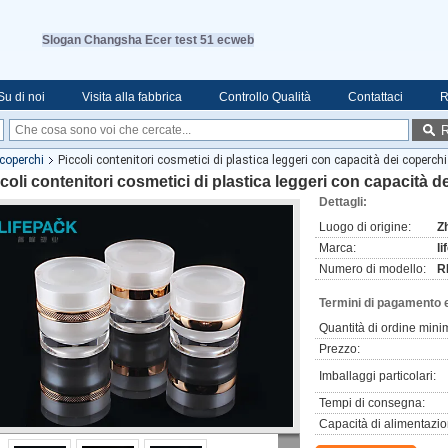
Slogan Changsha Ecer test 51 ecweb
Su di noi
Visita alla fabbrica
Controllo Qualità
Contattaci
R
R
 coperchi
Piccoli contenitori cosmetici di plastica leggeri con capacità dei coperch
coli contenitori cosmetici di plastica leggeri con capacità 
Dettagli:
Luogo di origine:
Z
Marca:
l
Numero di modello:
R
Termini di pagamento 
Quantità di ordine mini
Prezzo:
Imballaggi particolari:
Tempi di consegna:
Capacità di alimentazio