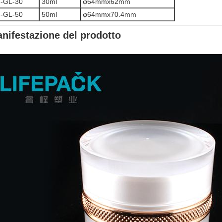
-GL-30
30ml
φ64mmx62mm
-GL-50
50ml
φ64mmx70.4mm
nifestazione del prodotto