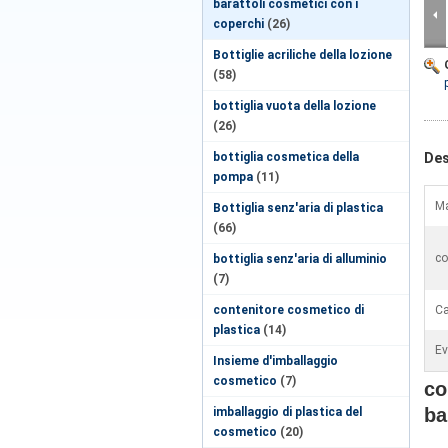
barattoli cosmetici con i
coperchi
(26)
Bottiglie acriliche della lozione
(58)
bottiglia vuota della lozione
(26)
bottiglia cosmetica della
Des
pompa
(11)
Ma
Bottiglia senz'aria di plastica
(66)
co
bottiglia senz'aria di alluminio
(7)
contenitore cosmetico di
Ca
plastica
(14)
Ev
Insieme d'imballaggio
cosmetico
(7)
co
ba
imballaggio di plastica del
cosmetico
(20)