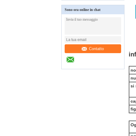
Sono ora online in chat
Contatto
in
no
nu
si
ca
fi
Og