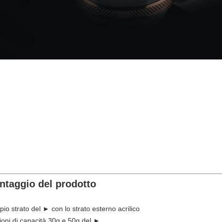
ntaggio del prodotto
pio strato del ► con lo strato esterno acrilico
ioni di capacità 30g e 50g del ►