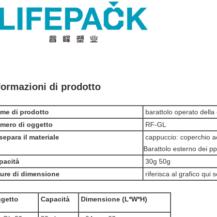
formazioni di prodotto
me di prodotto
barattolo operato della
mero di oggetto
RF-GL
 separa il materiale
cappuccio: coperchio acr
Barattolo esterno dei pp:
pacità
30g 50g
gure di dimensione
riferisca al grafico qui s
getto
Capacità
Dimensione (L*W*H)