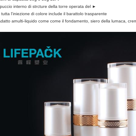
puccio interno di strcture della torre operata del ►
 tutta l'iniezione di colore include il barattolo trasparente
datto amulti-liquido come come il fondamento, siero della lumaca, cre