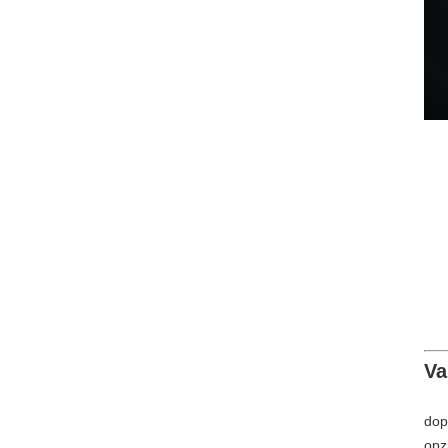
Va
dop
opz