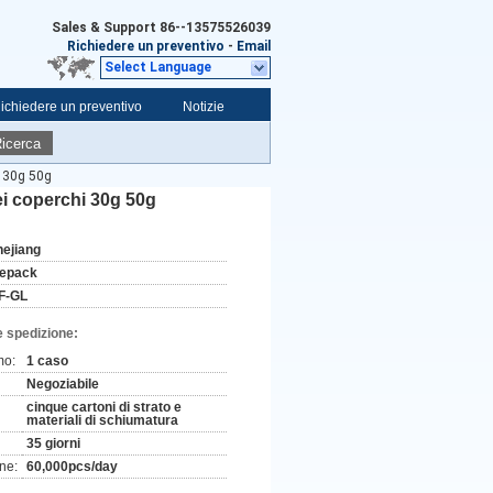
Sales & Support
86--13575526039
Richiedere un preventivo
-
Email
Select Language
ichiedere un preventivo
Notizie
icerca
i 30g 50g
dei coperchi 30g 50g
hejiang
ifepack
F-GL
e spedizione:
mo:
1 caso
Negoziabile
cinque cartoni di strato e
materiali di schiumatura
35 giorni
ne:
60,000pcs/day