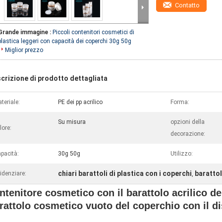
Contatto
Grande immagine :
Piccoli contenitori cosmetici di
plastica leggeri con capacità dei coperchi 30g 50g
Miglior prezzo
crizione di prodotto dettagliata
teriale:
PE dei pp acrilico
Forma:
Su misura
opzioni della
lore:
decorazione:
pacità:
30g 50g
Utilizzo:
chiari barattoli di plastica con i coperchi
barattol
idenziare:
,
ntenitore cosmetico con il barattolo acrilico de
rattolo cosmetico vuoto del coperchio con il d