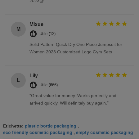
2023@
Mixue
M
Utile (12)
Solid Pattern Quick Dry One Piece Jumpsuit for
Women 2023 Customized Logo Gym Sets
Lily
L
Utile (666)
"Great value for money. Works perfectly and
arrived quickly. Will definitely buy again."
plastic bottle packaging
Etichette:
,
eco friendly cosmetic packaging
empty cosmetic packaging
,