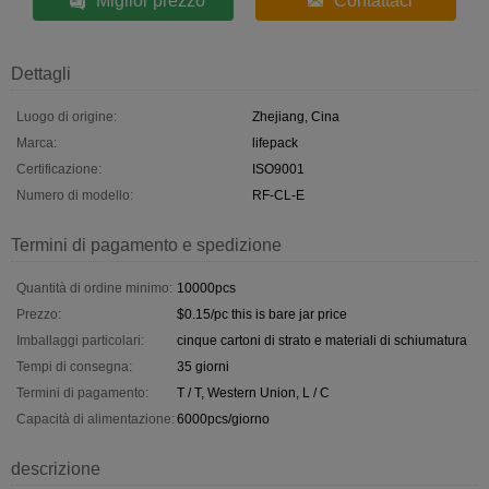
Miglior prezzo
Contattaci
Dettagli
Luogo di origine:
Zhejiang, Cina
Marca:
lifepack
Certificazione:
ISO9001
Numero di modello:
RF-CL-E
Termini di pagamento e spedizione
Quantità di ordine minimo:
10000pcs
Prezzo:
$0.15/pc this is bare jar price
Imballaggi particolari:
cinque cartoni di strato e materiali di schiumatura
Tempi di consegna:
35 giorni
Termini di pagamento:
T / T, Western Union, L / C
Capacità di alimentazione:
6000pcs/giorno
descrizione