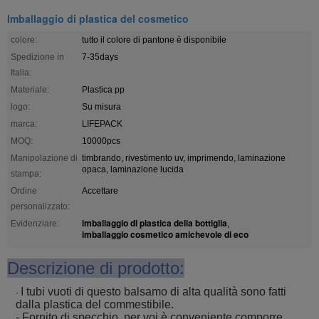
Imballaggio di plastica del cosmetico
colore:
tutto il colore di pantone è disponibile
Spedizione in
7-35days
Italia:
Materiale:
Plastica pp
logo:
Su misura
marca:
LIFEPACK
MOQ:
10000pcs
Manipolazione di
timbrando, rivestimento uv, imprimendo, laminazione
opaca, laminazione lucida
stampa:
Ordine
Accettare
personalizzato:
imballaggio di plastica della bottiglia
Evidenziare:
,
imballaggio cosmetico amichevole di eco
Descrizione di prodotto:
I tubi vuoti di questo balsamo di alta qualità sono fatti
-
dalla plastica del commestibile.
- Fornito di specchio, per voi è conveniente comporre.