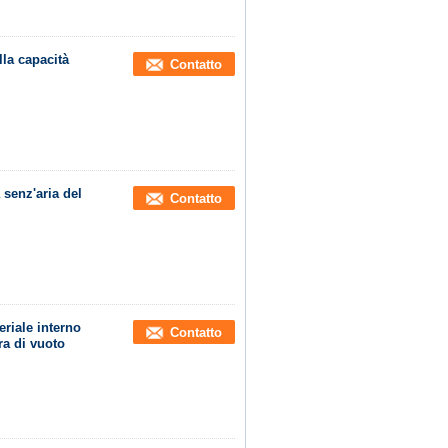
lla capacità
Contatto
 senz'aria del
Contatto
eriale interno
Contatto
ra di vuoto