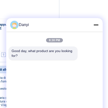
cappuccio,
Danyi
Contatto
PE
8:30 PM
Good day, what product are you looking 
9
10
>>
>|
for?
di alluminio
Contattaci
ia di
Contattaci
a forma di
Richiedi un preventivo
ivestimento
E-Mail
Sitemap
ria di
Sito mobile
tura della
 il liquido di