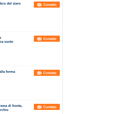
tico del siero
Contatto
a
Contatto
ica vuoto
alla forma
Contatto
ema di fronte,
Contatto
erchio