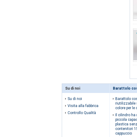
Su di noi
Barattolo co
Su di noi
Barattolo co
riutilizzabil
Visita alla fabbrica
colore per le
Controllo Qualità
Il cilindro h
piccola capa
plastica senz
contenitori 1
cappuccio