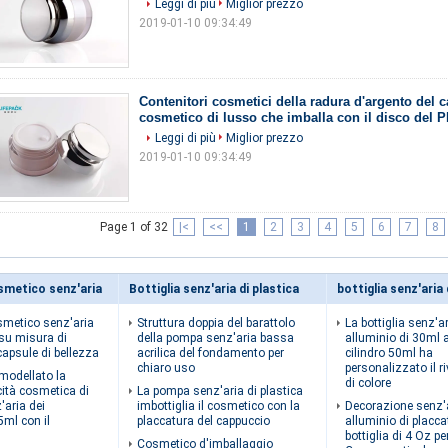
Leggi di più
Miglior prezzo
2019-01-10 09:34:49
Contenitori cosmetici della radura d'argento del 
cosmetico di lusso che imballa con il disco del 
Leggi di più
Miglior prezzo
2019-01-10 09:34:49
Page 1 of 32
|<
<<
1
2
3
4
5
6
7
8
smetico senz'aria
Bottiglia senz'aria di plastica
bottiglia senz'aria 
smetico senz'aria
Struttura doppia del barattolo
La bottiglia senz'ar
e su misura di
della pompa senz'aria bassa
alluminio di 30ml 
 capsule di bellezza
acrilica del fondamento per
cilindro 50ml ha
chiaro uso
personalizzato il r
a modellato la
di colore
cità cosmetica di
La pompa senz'aria di plastica
'aria dei
imbottiglia il cosmetico con la
Decorazione senz'a
5ml con il
placcatura del cappuccio
alluminio di placca
bottiglia di 4 Oz per
Cosmetico d'imballaggio