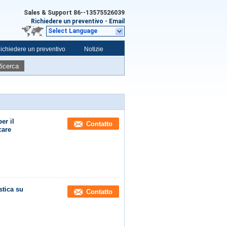
Sales & Support
86--13575526039
Richiedere un preventivo
-
Email
Select Language
ichiedere un preventivo
Notizie
icerca
er il
Contatto
care
stica su
Contatto