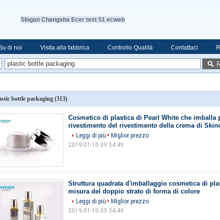
Slogan Changsha Ecer test 51 ecweb
Su di noi
Visita alla fabbrica
Controllo Qualità
Contattaci
R
R
astic bottle packaging
(313)
Cosmetico di plastica di Pearl White che imballa p
rivestimento del rivestimento della crema di Skin
Leggi di più
Miglior prezzo
2019-01-10 09:34:49
Struttura quadrata d'imballaggio cosmetica di pla
misura del doppio strato di forma di colore
Leggi di più
Miglior prezzo
2019-01-10 09:34:49