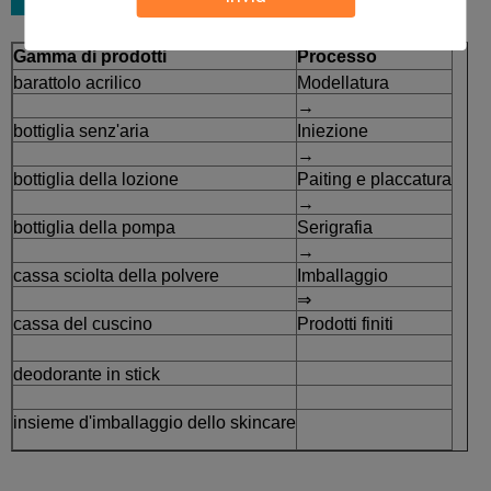
Gamma di prodotti
Processo
barattolo acrilico
Modellatura
→
bottiglia senz'aria
Iniezione
→
bottiglia della lozione
Paiting e placcatura
→
bottiglia della pompa
Serigrafia
→
cassa sciolta della polvere
Imballaggio
⇒
cassa del cuscino
Prodotti finiti
deodorante in stick
insieme d'imballaggio dello skincare