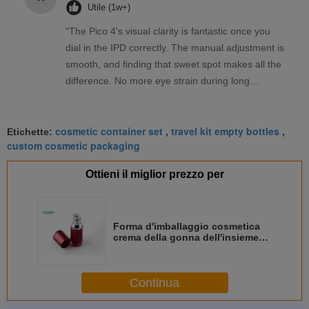
Utile (1w+)
"The Pico 4's visual clarity is fantastic once you
dial in the IPD correctly. The manual adjustment is
smooth, and finding that sweet spot makes all the
difference. No more eye strain during long
sessions. Highly recommend taking the time to set
it up properly!""The Pico 4's visual clarity is
cosmetic container set
travel kit empty bottles
fantastic once you dial in the IPD correctly. The
Etichette:
,
,
custom cosmetic packaging
manual adjustment is smooth, and finding that
sweet spot makes all the difference. No more eye
Ottieni il miglior prezzo per
strain during long sessions. Highly recommend
taking the time to set it up properly!""The Pico 4's
visual clarity is fantastic once you dial in the IPD
Forma d'imballaggio cosmetica
correctly. The manual adjustment is smooth, and
crema della gonna dell'insieme
finding that sweet spot makes all the difference.
dell'iniettore con il barattolo ed il
contenitore della bottiglia
No more eye strain during long sessions. Highly
recommend taking the time to set it up
Continua
properly!""The Pico 4's visual clarity is fantastic