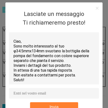
Lasciate un messaggio
Ti richiameremo presto!
Vantaggio 1
strato esterno acrilico della parete spessa di
lusso con stile a forma di della gonna
operata.
Vantaggio 2
struttura doppia per funzionale di lusso con lo
strato esterno acrilico
Vantaggio 3
adatto ad opzioni liquide multiple come come
il siero, crema, lozione ecc
Vantaggio 4
la capsula interna ed il barattolo interno sono
adatti a metallizzare la decorazione per lo
sguardo brillante.
Vantaggio 5
la cima ed il barattolo del cappuccio sono sia
disponibili per stampa di seta che la
timbratura calda.
Invia