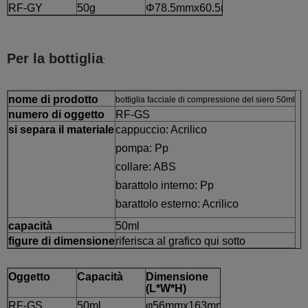
RF-GY
50g
Φ78.5mmx60.5mm
Per la bottiglia
:
nome di prodotto
bottiglia facciale di compressione del siero 50ml
numero di oggetto
RF-GS
si separa il materiale
cappuccio: Acrilico
pompa: Pp
collare: ABS
barattolo interno: Pp
barattolo esterno: Acrilico
capacità
50ml
figure di dimensione
riferisca al grafico qui sotto
Oggetto
Capacità
Dimensione
(L*W*H)
RF-GS
50ml
φ56mmx163mm