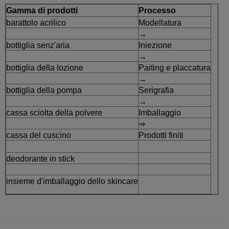
Gamma di prodotti
Processo
barattolo acrilico
Modellatura
→
bottiglia senz'aria
Iniezione
→
bottiglia della lozione
Paiting e placcatura
→
bottiglia della pompa
Serigrafia
→
cassa sciolta della polvere
Imballaggio
⇒
cassa del cuscino
Prodotti finiti
deodorante in stick
insieme d'imballaggio dello skincare