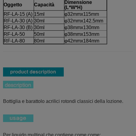
Dimensione
Oggetto
Capacità
(L*W*H)
RF-LA-15 (A)
15ml
φ32mmx115mm
RF-LA-30 (A)
30ml
φ32mmx142.5mm
RF-LA-30 (B)
30ml
φ38mmx130mm
RF-LA-50
50ml
φ38mmx153mm
RF-LA-80
80ml
φ42mmx184mm
RF-LA-100
100ml
φ42mmx184mm
RF-LA-120
120ml
φ47mmx184mm
Bottiglia e barattolo acrilici rotondi classici della lozione.
Per liquido multipal che contiene come come: