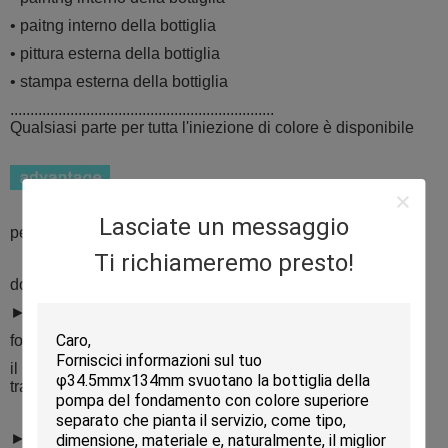
• paitng interno della bottiglia
• pittura esterna della bottiglia
• stampa esterna della bottiglia
..................................................................
Qualsiasi parte per tutta l'iniezione di colore è disponibile
Lasciate un messaggio
per il barattolo:
Ti richiameremo presto!
doppio strato del ► con lo strato esterno acrilico
► opzioni di capacità 30g e 50g di 20g
forma rotonda clasiic del ► per gli usi multipli
il ► tutta l'iniezione di colore include il barattolo
trasparente
► adatto amulti-liquido come come il fondamento, siero,