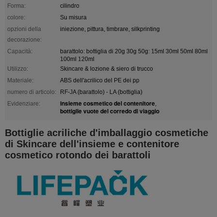
Forma:
cilindro
colore:
Su misura
opzioni della
iniezione, pittura, timbrare, silkprinting
decorazione:
Capacità:
barattolo: bottiglia di 20g 30g 50g: 15ml 30ml 50ml 80ml
100ml 120ml
Utilizzo:
Skincare & lozione & siero di trucco
Materiale:
ABS dell'acrilico del PE dei pp
numero di articolo:
RF-JA (barattolo) - LA (bottiglia)
insieme cosmetico del contenitore
Evidenziare:
,
bottiglie vuote del corredo di viaggio
Bottiglie acriliche d'imballaggio cosmetiche
di Skincare dell'insieme e contenitore
cosmetico rotondo dei barattoli