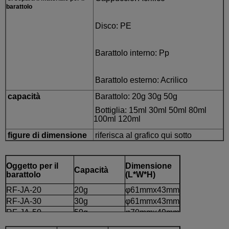
barattolo
Disco: PE
Barattolo interno: Pp
Barattolo esterno: Acrilico
capacità
Barattolo: 20g 30g 50g
Bottiglia: 15ml 30ml 50ml 80ml
100ml 120ml
figure di dimensione
riferisca al grafico qui sotto
Oggetto per il
Dimensione
Capacità
barattolo
(L*W*H)
RF-JA-20
20g
φ61mmx43mm
RF-JA-30
30g
φ61mmx43mm
RF-JA-50
50g
φ70mmx49mm