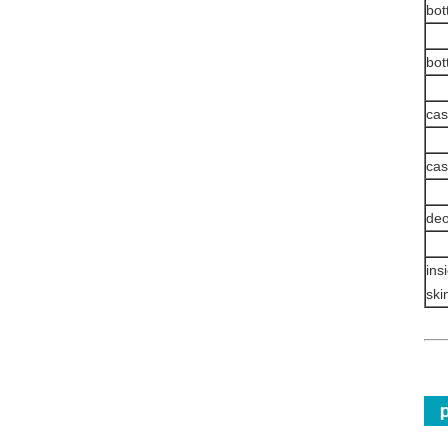
bot
bot
cas
cas
deo
ins
ski