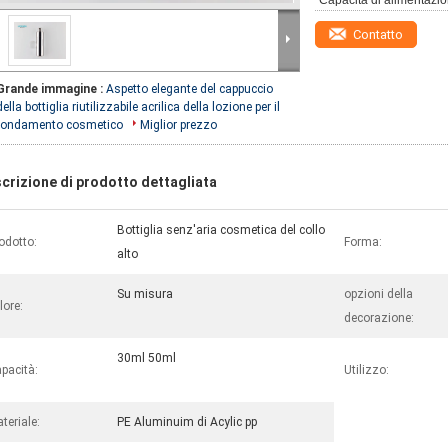
Capacità di alimentazio
Contatto
Grande immagine :
Aspetto elegante del cappuccio
della bottiglia riutilizzabile acrilica della lozione per il
fondamento cosmetico
Miglior prezzo
crizione di prodotto dettagliata
Bottiglia senz'aria cosmetica del collo
odotto:
Forma:
alto
Su misura
opzioni della
lore:
decorazione:
30ml 50ml
pacità:
Utilizzo:
teriale:
PE Aluminuim di Acylic pp