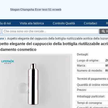
Slogan Changsha Ecer test 51 ecweb
Su di noi
Visita alla fabbrica
Controllo Qualità
Contattaci
R
R
ione
Aspetto elegante del cappuccio della bottiglia riutilizzabile acrilica della loz
etto elegante del cappuccio della bottiglia riutilizzabile acril
ndamento cosmetico
Dettagli:
Luogo di origine:
Z
Marca:
l
Numero di modello:
R
Termini di pagamento 
Quantità di ordine mini
Prezzo:
Imballaggi particolari:
Tempi di consegna: