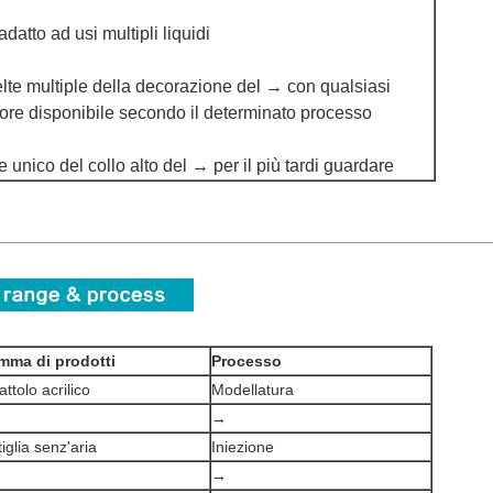
datto ad usi multipli liquidi
lte multiple della decorazione del → con qualsiasi
ore disponibile secondo il determinato processo
le unico del collo alto del → per il più tardi guardare
mma di prodotti
Processo
attolo acrilico
Modellatura
→
tiglia senz'aria
Iniezione
→