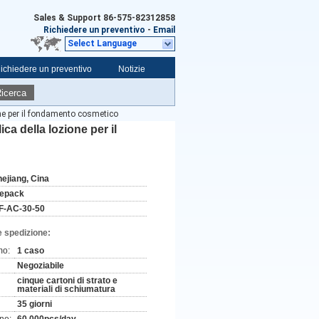
Sales & Support
86-575-82312858
Richiedere un preventivo
-
Email
Select Language
ichiedere un preventivo
Notizie
icerca
ione per il fondamento cosmetico
ica della lozione per il
hejiang, Cina
ifepack
F-AC-30-50
e spedizione:
mo:
1 caso
Negoziabile
cinque cartoni di strato e
materiali di schiumatura
35 giorni