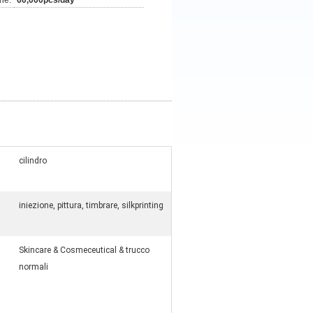
ne:
60,000pcs/day
cilindro
iniezione, pittura, timbrare, silkprinting
Skincare & Cosmeceutical & trucco
normali