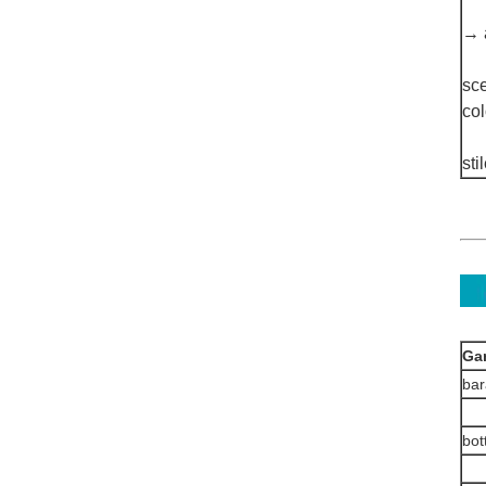
→ a
sce
col
sti
Ga
bar
bot