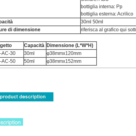
bottiglia interna: Pp
bottiglia esterna: Acrilico
pacità
30ml 50ml
gure di dimensione
riferisca al grafico qui sot
getto
Capacità
Dimensione (L*W*H)
-AC-30
30ml
φ38mmx120mm
-AC-50
50ml
φ38mmx152mm