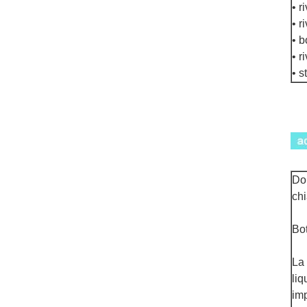
• r
• r
• b
• r
• s
Dop
chi
Bot
La 
liq
im