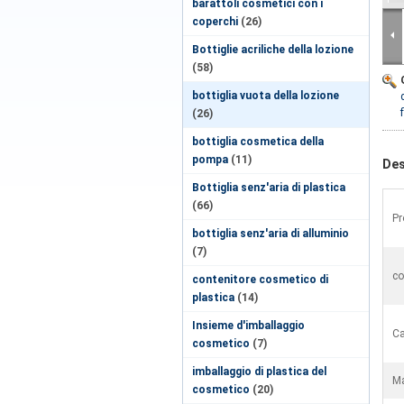
barattoli cosmetici con i
coperchi
(26)
Bottiglie acriliche della lozione
(58)
bottiglia vuota della lozione
(26)
bottiglia cosmetica della
pompa
(11)
Des
Bottiglia senz'aria di plastica
(66)
Pr
bottiglia senz'aria di alluminio
(7)
co
contenitore cosmetico di
plastica
(14)
Insieme d'imballaggio
Ca
cosmetico
(7)
imballaggio di plastica del
Ma
cosmetico
(20)