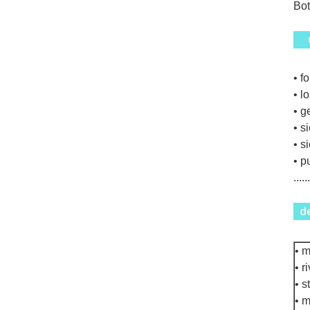
Bot
• f
• l
• g
• s
• s
• p
....
• m
• r
• s
• m