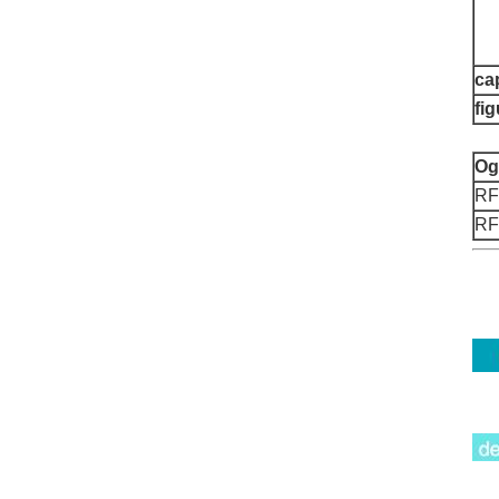
ca
fi
Og
RF
RF