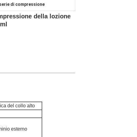
n serie di compressione
ompressione della lozione
0ml
ca del collo alto
minio esterno