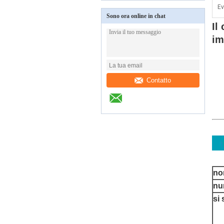
Ev
Sono ora online in chat
Il
im
Contatto
no
nu
si 