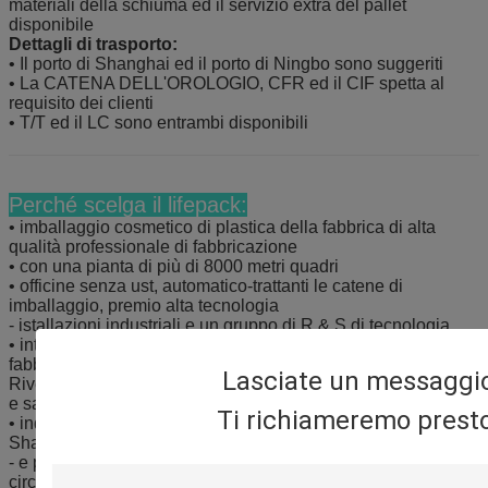
materiali della schiuma ed il servizio extra del pallet
disponibile
Dettagli di trasporto:
• Il porto di Shanghai ed il porto di Ningbo sono suggeriti
• La CATENA DELL'OROLOGIO, CFR ed il CIF spetta al
requisito dei clienti
• T/T ed il LC sono entrambi disponibili
Perché scelga il lifepack:
• imballaggio cosmetico di plastica della fabbrica di alta
qualità professionale di fabbricazione
• con una pianta di più di 8000 metri quadri
• officine senza ust, automatico-trattanti le catene di
imballaggio, premio alta tecnologia
- istallazioni industriali e un gruppo di R & S di tecnologia
• integri il sistema di servizio con progettazione di muffa e
fabbricazione, iniezione,
Lasciate un messaggi
Rivestimento, placcatura di vuoto, serigrafia, caldo-timbratura
e saldatura a ultrasuoni UV
Ti richiameremo presto
• individua nel nord-est del distretto di Shangyu, la città di
Shaoxing, Zhejiang Prov. vicino a Ningbo
- e porti di Shanghai, che è appena circa 5kms dal CBD e
circa 15kms dal ponte di Jiashao