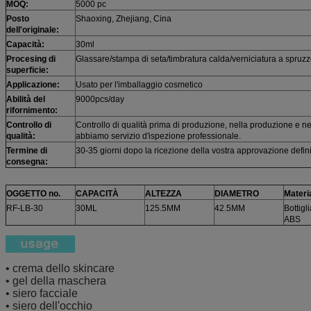
MOQ:
5000 pc
Posto
Shaoxing, Zhejiang, Cina
dell'originale:
Capacità:
30ml
Procesing di
Glassare/stampa di seta/timbratura calda/verniciatura a spruzz
superficie:
Applicazione:
Usato per l'imballaggio cosmetico
Abilità del
9000pcs/day
rifornimento:
Controllo di
Controllo di qualità prima di produzione, nella produzione e nel
qualità:
abbiamo servizio d'ispezione professionale.
Termine di
30-35 giorni dopo la ricezione della vostra approvazione defin
consegna:
OGGETTO no.
CAPACITÀ
ALTEZZA
DIAMETRO
Materi
RF-LB-30
30ML
125.5MM
42.5MM
Bottigli
ABS
• crema dello skincare
• gel della maschera
• siero facciale
• siero dell'occhio