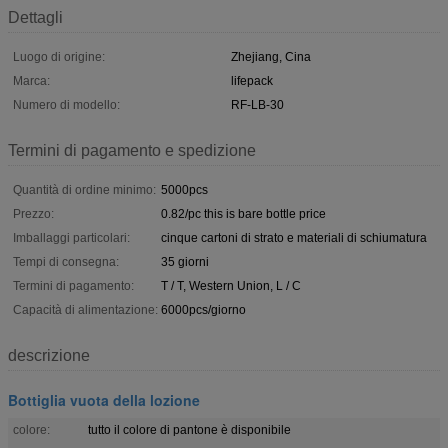
Dettagli
Luogo di origine:
Zhejiang, Cina
Marca:
lifepack
Numero di modello:
RF-LB-30
Termini di pagamento e spedizione
Quantità di ordine minimo:
5000pcs
Prezzo:
0.82/pc this is bare bottle price
Imballaggi particolari:
cinque cartoni di strato e materiali di schiumatura
Tempi di consegna:
35 giorni
Termini di pagamento:
T / T, Western Union, L / C
Capacità di alimentazione:
6000pcs/giorno
descrizione
Bottiglia vuota della lozione
colore:
tutto il colore di pantone è disponibile