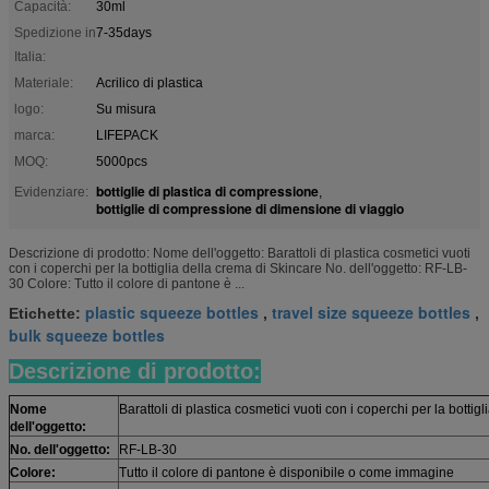
Capacità:
30ml
Spedizione in
7-35days
Italia:
Materiale:
Acrilico di plastica
logo:
Su misura
marca:
LIFEPACK
MOQ:
5000pcs
bottiglie di plastica di compressione
Evidenziare:
,
bottiglie di compressione di dimensione di viaggio
Descrizione di prodotto: Nome dell'oggetto: Barattoli di plastica cosmetici vuoti
con i coperchi per la bottiglia della crema di Skincare No. dell'oggetto: RF-LB-
30 Colore: Tutto il colore di pantone è ...
plastic squeeze bottles
travel size squeeze bottles
Etichette:
,
,
bulk squeeze bottles
Descrizione di prodotto:
Nome
Barattoli di plastica cosmetici vuoti con i coperchi per la bottig
dell'oggetto:
No. dell'oggetto:
RF-LB-30
Colore:
Tutto il colore di pantone è disponibile o come immagine