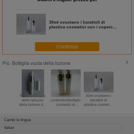
30ml svuotano i barattoli di
plastica cosmetici con i coperchi
per la bottiglia della crema di
Skincare
Continua
Bottiglia vuota della lozione
Più
ia vuota
Piccola bottiglia
I
30ml svuotano i
Bottiglia
a della
dello spruzzo
contenitori/bottiglia
barattoli di
acrilica
 barattoli
della lozione del
cosmetici di
plastica cosmetici
lozione e b
ali per
cosmetico 15ml
plastica di lusso
con i coperchi per
esagonal
llaggio
con la pompa per
della lozione che
la bottiglia della
l'imball
etico
il fondamento
imballa per
crema di Skincare
cosme
Cambi la lingua
liquido
compongono
Italian