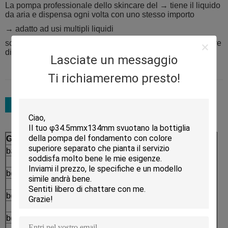
La pompa professionale dello skincare del → tiene il liquido
da aria e dispensa ogni volta con uno stesso importo
→ adatto ad usi multipli liquidi
scelte multipal della decorazione del → con qualsiasi colore
disponibile secondo il determinato processo
Lasciate un messaggio
Ti richiameremo presto!
Gamma di prodotti
Processo
barattolo acrilico
Modellatura
→
bottiglia senz'aria
Iniezione
→
bottiglia della lozione
Paiting e placcatura
→
bottiglia della pompa
Serigrafia