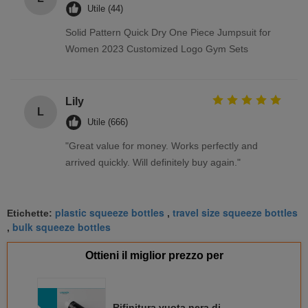
Utile (44)
Solid Pattern Quick Dry One Piece Jumpsuit for
Women 2023 Customized Logo Gym Sets
Lily
L
Utile (666)
"Great value for money. Works perfectly and
arrived quickly. Will definitely buy again."
plastic squeeze bottles
travel size squeeze bottles
Etichette:
,
bulk squeeze bottles
,
Ottieni il miglior prezzo per
Rifinitura vuota nera di