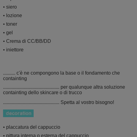
• siero
• lozione
• toner
• gel
• Crema di CC/BB/DD
• iniettore
.......... c'è ne compongono la base o il fondamento che
containting
.............................................. per qualunque altra soluzione
containting dello skincare
o di trucco
.............................................. Spetta al vostro bisogno!
• placcatura del cappuccio
• pittura interna o esterna del cappuccio