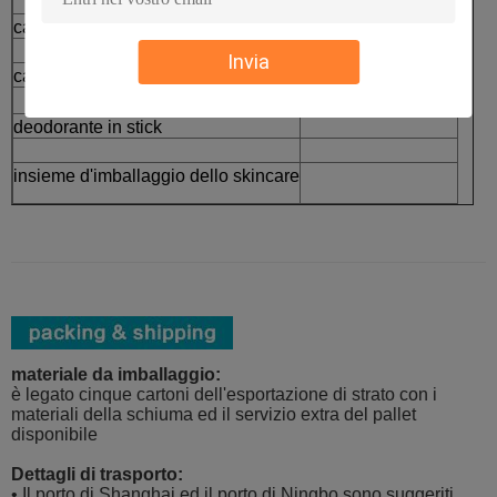
→
cassa sciolta della polvere
Imballaggio
⇒
Invia
cassa del cuscino
Prodotti finiti
deodorante in stick
insieme d'imballaggio dello skincare
materiale da imballaggio:
è legato cinque cartoni dell'esportazione di strato con i
materiali della schiuma ed il servizio extra del pallet
disponibile
Dettagli di trasporto:
• Il porto di Shanghai ed il porto di Ningbo sono suggeriti