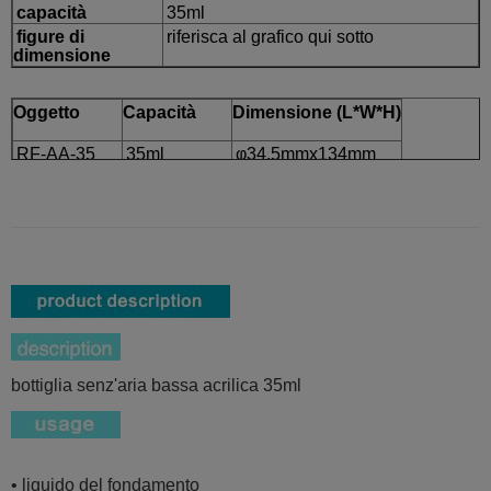
capacità
35ml
figure di
riferisca al grafico qui sotto
dimensione
Oggetto
Capacità
Dimensione (L*W*H)
RF-AA-35
35ml
φ34.5mmx134mm
bottiglia senz'aria bassa acrilica 35ml
• liquido del fondamento