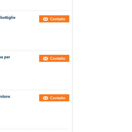
bottiglie
Contatto
pa per
Contatto
nitore
Contatto