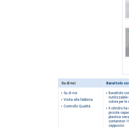
Su di noi
Barattolo co
Su di noi
Barattolo co
riutilizzabil
Visita alla fabbrica
colore per le
Controllo Qualità
Il cilindro h
piccola capa
plastica senz
contenitori 1
cappuccio