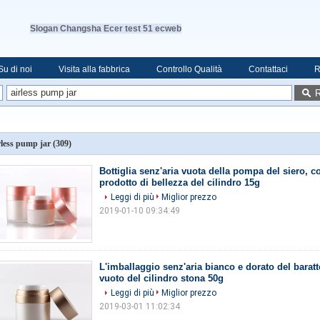
Slogan Changsha Ecer test 51 ecweb
Su di noi
Visita alla fabbrica
Controllo Qualità
Contattaci
R
R
rless pump jar
(309)
Bottiglia senz'aria vuota della pompa del siero, co
prodotto di bellezza del cilindro 15g
Leggi di più
Miglior prezzo
2019-01-10 09:34:49
L'imballaggio senz'aria bianco e dorato del barat
vuoto del cilindro stona 50g
Leggi di più
Miglior prezzo
2019-03-01 11:02:34