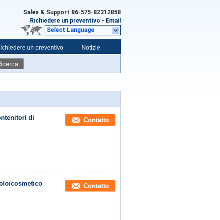
Sales & Support
86-575-82312858
Richiedere un preventivo
-
Email
Select Language
ichiedere un preventivo
Notizie
icerca
ntenitori di
Contatto
tolo/cosmetico
Contatto