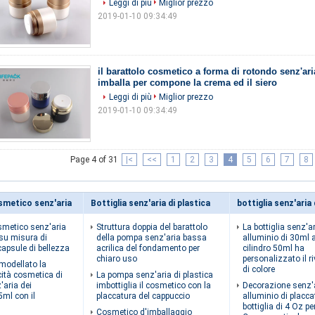
Leggi di più
Miglior prezzo
2019-01-10 09:34:49
il barattolo cosmetico a forma di rotondo senz'ar
imballa per compone la crema ed il siero
Leggi di più
Miglior prezzo
2019-01-10 09:34:49
Page 4 of 31
|<
<<
1
2
3
4
5
6
7
8
smetico senz'aria
Bottiglia senz'aria di plastica
bottiglia senz'aria 
smetico senz'aria
Struttura doppia del barattolo
La bottiglia senz'ar
e su misura di
della pompa senz'aria bassa
alluminio di 30ml 
 capsule di bellezza
acrilica del fondamento per
cilindro 50ml ha
chiaro uso
personalizzato il r
a modellato la
di colore
cità cosmetica di
La pompa senz'aria di plastica
'aria dei
imbottiglia il cosmetico con la
Decorazione senz'a
5ml con il
placcatura del cappuccio
alluminio di placca
bottiglia di 4 Oz per
Cosmetico d'imballaggio