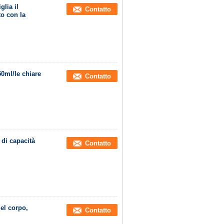
lia il
Contatto
to con la
50ml/le chiare
Contatto
 di capacità
Contatto
el corpo,
Contatto