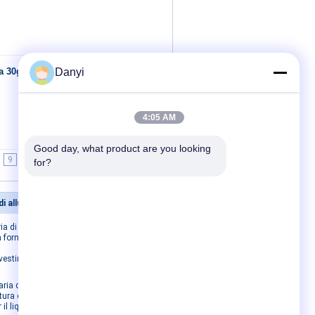
ia 30g che
Danyi
Contatto
4:05 AM
Good day, what product are you looking 
9
10
>>
>|
for?
di alluminio
Contattaci
ia di
Contattaci
a forma di
Richiedi un preventivo
ivestimento
E-Mail
Sitemap
ria di
Sito mobile
tura della
 il liquido di