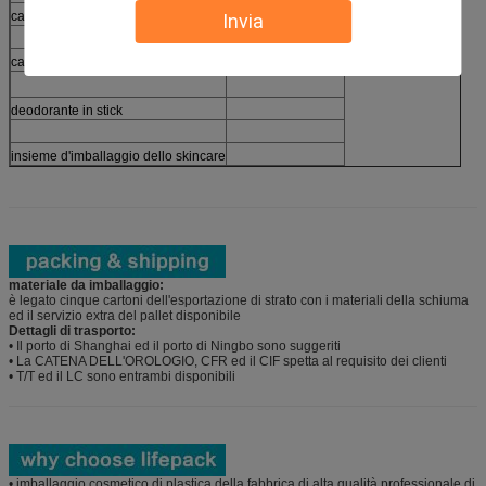
cassa sciolta della polvere
Imballaggio
Invia
⇒
cassa del cuscino
Prodotti finiti
deodorante in stick
insieme d'imballaggio dello skincare
materiale da imballaggio:
è legato cinque cartoni dell'esportazione di strato con i materiali della schiuma
ed il servizio extra del pallet disponibile
Dettagli di trasporto:
• Il porto di Shanghai ed il porto di Ningbo sono suggeriti
• La CATENA DELL'OROLOGIO, CFR ed il CIF spetta al requisito dei clienti
• T/T ed il LC sono entrambi disponibili
• imballaggio cosmetico di plastica della fabbrica di alta qualità professionale di