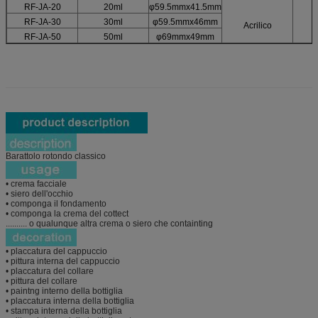
RF-JA-20
20ml
φ59.5mmx41.5mm
RF-JA-30
30ml
φ59.5mmx46mm
Acrilico
RF-JA-50
50ml
φ69mmx49mm
Barattolo rotondo classico
• crema facciale
• siero dell'occhio
• componga il fondamento
• componga la crema del cottect
.......... o qualunque altra crema o siero che containting
• placcatura del cappuccio
• pittura interna del cappuccio
• placcatura del collare
• pittura del collare
• paintng interno della bottiglia
• placcatura interna della bottiglia
• stampa interna della bottiglia