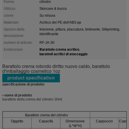
Forma:
cilindro
Utilizzo:
Skincare & trucco
colore:
Su misura
Materiale:
Acrilico del PE dell'ABS pp
Opzioni della
Iniezione, pittura, placcatura, timbrante, Silkprinting,
identificante
decorazione:
numero di articolo:
RF-JA-30
Barattolo crema acrilico
Evidenziare:
,
barattoli acrilici di stoccaggio
Barattolo crema rotondo diritto nuovo caldo, barattolo
d'imballaggio cosmetico 1oz
specificazione di prodotto
• nome di prodotto
barattolo della crema del cilindro 30ml
Barattolo crema del cilindro
Oggetto
Capacità
Dimensione
Cappuccio
Capsu
(L*W*H)