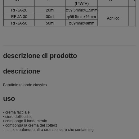
(L*W*H)
RF-JA-20
20ml
φ59.5mmx41.5mm
RF-JA-30
30ml
φ59.5mmx46mm
Acrilico
RF-JA-50
50ml
φ69mmx49mm
descrizione di prodotto
descrizione
Barattolo rotondo classico
uso
• crema facciale
• siero dell'occhio
• componga il fondamento
• componga la crema del cottect
.......... o qualunque altra crema o siero che containting