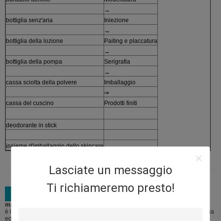
→
bottiglia senz'aria
Iniezione
→
bottiglia della lozione
Paiting e placcatura
→
bottiglia della pompa
Serigrafia
→
cassa sciolta della polvere
Imballaggio
⇒
cassa del cuscino
Prodotti finiti
deodorante in stick
insieme d'imballaggio dello skincare
Lasciate un messaggio
Ti richiameremo presto!
materiale da imballaggio:
è legato cinque cartoni dell'esportazione di strato con i materiali della schiuma
ed il servizio extra del pallet disponibile