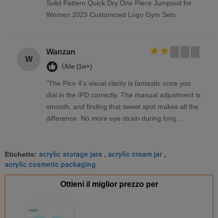
Solid Pattern Quick Dry One Piece Jumpsuit for
Women 2023 Customized Logo Gym Sets
Wanzan
W
Utile (1w+)
"The Pico 4's visual clarity is fantastic once you
dial in the IPD correctly. The manual adjustment is
smooth, and finding that sweet spot makes all the
difference. No more eye strain during long
sessions. Highly recommend taking the time to set
it up properly!""The Pico 4's visual clarity is
acrylic storage jars
acrylic cream jar
fantastic once you dial in the IPD correctly. The
Etichette:
,
,
acrylic cosmetic packaging
manual adjustment is smooth, and finding that
sweet spot makes all the difference. No more eye
Ottieni il miglior prezzo per
strain during long sessions. Highly recommend
taking the time to set it up properly!""The Pico 4's
visual clarity is fantastic once you dial in the IPD