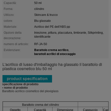
Capacità:
50 ml
Forma:
cilindro
Utilizzo:
Skincare & trucco
colore:
Blu glassato
Materiale:
Acrilico del PE dell'ABS pp
Opzioni della
Iniezione, pittura, placcatura, timbrante, Silkprinting,
identificante
decorazione:
numero di articolo:
RF-JA-50
Barattolo crema acrilico
Evidenziare:
,
barattoli acrilici di stoccaggio
L'acrilico di lusso d'imballaggio ha glassato il barattolo di
plastica cosmetico blu 50 ml
specificazione di prodotto
• nome di prodotto
Barattolo acrilico cosmetico del plexiglass
Barattolo crema del cilindro
Oggetto
Capacità
Dimensione
Cappuccio
Capsu