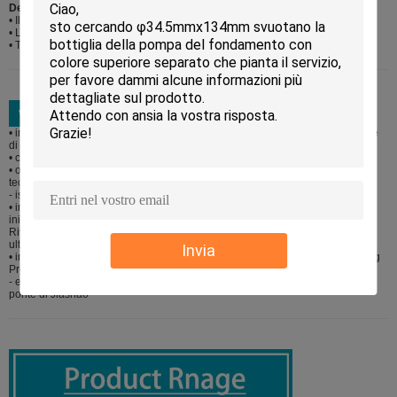
Dettagli di trasporto:
• Il porto di Shanghai ed il porto di Ningbo sono suggeriti
• La CATENA DELL'OROLOGIO, CFR ed il CIF spetta al requisito dei clienti
• T/T ed il LC sono entrambi disponibili
• imballaggio cosmetico di plastica della fabbrica di alta qualità professionale
di fabbricazione
• con una pianta di più di 8000 metri quadri
• officine senza ust, automatico-trattanti le catene di imballaggio, premio alta
tecnologia
- istallazioni industriali e un gruppo di R & S di tecnologia
• integri il sistema di servizio con progettazione di muffa e fabbricazione,
iniezione,
Rivestimento, placcatura di vuoto, serigrafia, caldo-timbratura e saldatura a
ultrasuoni UV
Invia
• individua nel nord-est del distretto di Shangyu, la città di Shaoxing, Zhejiang
Prov. vicino a Ningbo
- e porti di Shanghai, che è appena circa 5kms dal CBD e circa 15kms dal
ponte di Jiashao