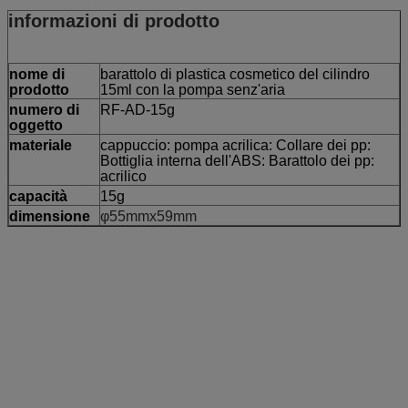
informazioni di prodotto
nome di
barattolo di plastica cosmetico del cilindro
prodotto
15ml con la pompa senz'aria
numero di
RF-AD-15g
oggetto
materiale
cappuccio: pompa acrilica: Collare dei pp:
Bottiglia interna dell'ABS: Barattolo dei pp:
acrilico
capacità
15g
dimensione
φ55mmx59mm