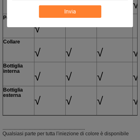
√
√
√
√
Invia
Pompa
√
Collare
√
√
√
√
Bottiglia
interna
√
√
√
√
Bottiglia
esterna
√
√
√
√
..................................................................
Qualsiasi parte per tutta l'iniezione di colore è disponibile