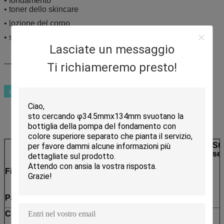
• fondamento
• toner dello skincare
• lozione del corpo
• siero della lumaca
Lasciate un messaggio
-----------------------------ecc.
Ti richiameremo presto!
Colore
Ricoprire
Metallizzazione
St
dell'iniezione
se
Finitura
Parti
Cappuccio