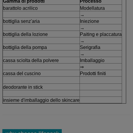
Gamma di prodotti
Processo
barattolo acrilico
Modellatura
→
bottiglia senz'aria
Iniezione
→
bottiglia della lozione
Paiting e placcatura
→
bottiglia della pompa
Serigrafia
→
cassa sciolta della polvere
Imballaggio
⇒
cassa del cuscino
Prodotti finiti
deodorante in stick
insieme d'imballaggio dello skincare