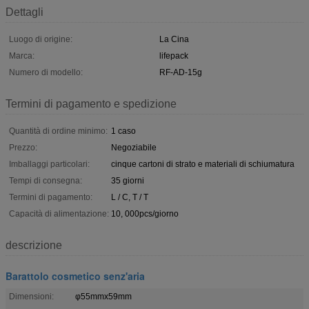
Dettagli
Luogo di origine:
La Cina
Marca:
lifepack
Numero di modello:
RF-AD-15g
Termini di pagamento e spedizione
Quantità di ordine minimo:
1 caso
Prezzo:
Negoziabile
Imballaggi particolari:
cinque cartoni di strato e materiali di schiumatura
Tempi di consegna:
35 giorni
Termini di pagamento:
L / C, T / T
Capacità di alimentazione:
10, 000pcs/giorno
descrizione
Barattolo cosmetico senz'aria
Dimensioni:
φ55mmx59mm