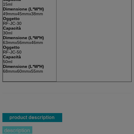
15ml
Dimensione (L*W*H)
49mmx45mmx38mm
Oggetto
RF-JC-30
Capacità
30ml
Dimensione (L*W*H)
63mmx56mmx46mm
Oggetto
RF-JC-50
Capacità
50ml
Dimensione (L*W*H)
68mmx60mmx55mm