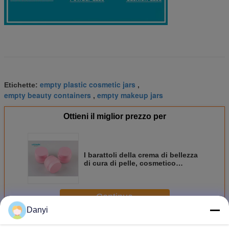
empty plastic cosmetic jars
Etichette:
,
empty beauty containers
empty makeup jars
,
Ottieni il miglior prezzo per
I barattoli della crema di bellezza
di cura di pelle, cosmetico
operato di plastica stona la forma
ovale
Continua
Danyi
Barattolo crema vuoto
Più