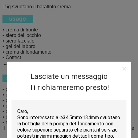
15g svuotano il barattolo crema
• crema di fronte
• siero dell'occhio
• siero facciale
• gel del labbro
• crema di fondamento
• Cottect
..........
Lasciate un messaggio
Ti richiameremo presto!
• pittura esterna del cappuccio
• placcatura del cappuccio
• pittura interna del barattolo esterno
• pittura esterna del barattolo esterno
• placcatura esterna del barattolo esterno
• barattolo esterno che silkprinting
• etichettatura
il → qualsiasi parte tutto il colore per l'iniezione è disponibile