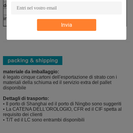
deodorante in stick
insieme d'imballaggio dello skincare
Invia
materiale da imballaggio:
è legato cinque cartoni dell'esportazione di strato con i
materiali della schiuma ed il servizio extra del pallet
disponibile
Dettagli di trasporto:
• Il porto di Shanghai ed il porto di Ningbo sono suggeriti
• La CATENA DELL'OROLOGIO, CFR ed il CIF spetta al
requisito dei clienti
• T/T ed il LC sono entrambi disponibili