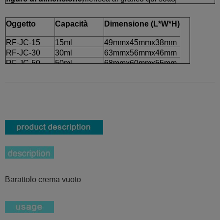
Oggetto
Capacità
Dimensione (L*W*H)
RF-JC-15
15ml
49mmx45mmx38mm
RF-JC-30
30ml
63mmx56mmx46mm
RF-JC-50
50ml
68mmx60mmx55mm
Barattolo crema vuoto