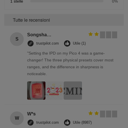
1 stelle
0%
Tutte le recensioni
Songshang
S
trustpilot.com
Utile (1)
"Setting the IPD on my Pico 4 was a game-
changer! The three physical presets cover most
ranges, and the difference in sharpness is
noticeable.
W*s
W
trustpilot.com
Utile (8987)