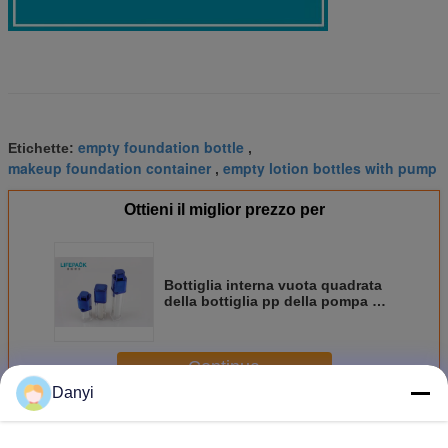
empty foundation bottle
Etichette:
,
makeup foundation container
empty lotion bottles with pump
,
Ottieni il miglior prezzo per
Bottiglia interna vuota quadrata
della bottiglia pp della pompa del
fondamento per contenere
liquido di sicurezza
Continua
Danyi
Bottiglia vuota della pompa del fondamento
Più