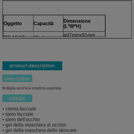
Dimensione
Oggetto
Capacità
(L*W*H)
φ37mmx91mm
RF-AF-15
15ml
Bottiglia senz'aria rotatoria quadrata
• crema facciale
• siero facciale
• siero dell'occhio
• gel della maschera di occhio
• gel della maschera dello skincare