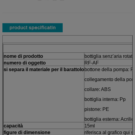
nome di prodotto
bottiglia senz'aria rota
numero di oggetto
RF-AF
si separa il materiale per il barattolo
bottone della pompa: P
collegamento della po
collare: ABS
bottiglia interna: Pp
pistone: PE
bottiglia esterna: Acrilic
capacità
15ml
figure di dimensione
riferisca al grafico qui s