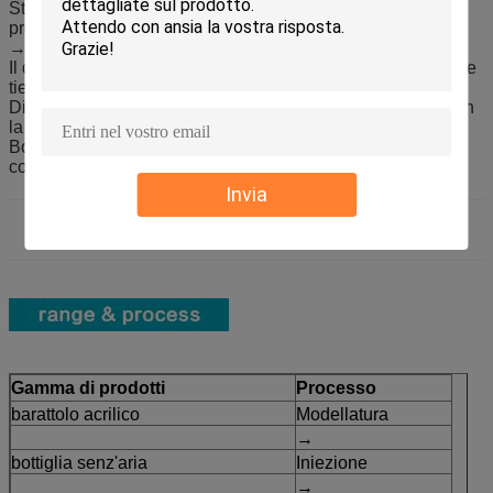
Stile a forma di quadrato del → per gli entrambi
progettazione di genere
→ più sanitario con il suo rotatorio fuori ed in pompa
Il desigh doppio acrilico del → per la parte alta che guarda e
tiene il liquido da acrilico
Dipenses professionali della struttura della pompa del → un
la quantità di ogni pompa.
Bottiglia interna del → pp per il liquido di sicurezza che
contiene senza qualsiasi reazione chimica.
Invia
Gamma di prodotti
Processo
barattolo acrilico
Modellatura
→
bottiglia senz'aria
Iniezione
→